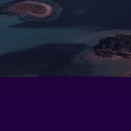
Conchiglia Azzurra Resort & Beach
Ho
Hotel Isola Lo Scoglio
Ho