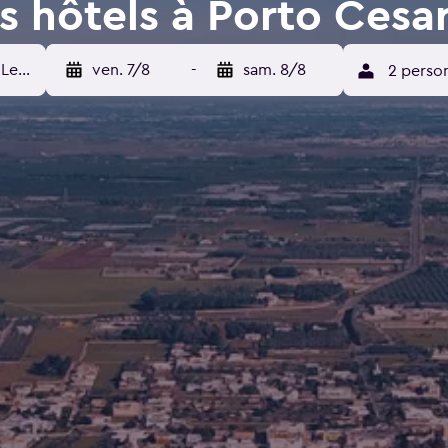
s hôtels à Porto Cesa
ven. 7/8
-
sam. 8/8
2 perso