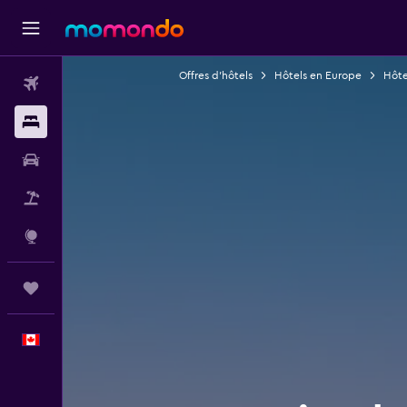
Offres d’hôtels
Hôtels en Europe
Hôtel
Vols
Hébergements
Voitures
Vol+Hôtel
Explore
Trips
Français