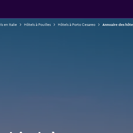
s en Italie
Hôtels à Pouilles
Hôtels à Porto Cesareo
Annuaire des hôte