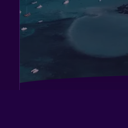
Club Azzurro Hotel & Resort
Hotel Falli