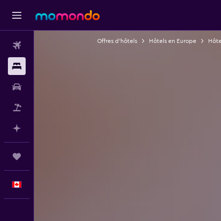
Offres d’hôtels
Hôtels en Europe
Hôte
Vols
Hébergements
Voitures
Vol+Hôtel
Planifier avec l’IA
Trips
Français