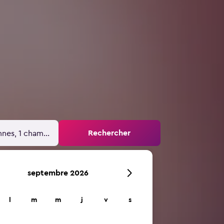
Rechercher
nnes, 1 chambre
septembre 2026
l
m
m
j
v
s