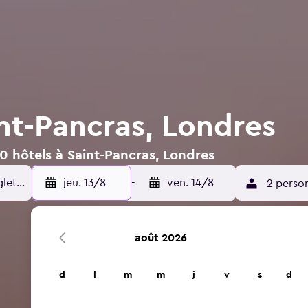
int-Pancras, Londres
0 hôtels à Saint-Pancras, Londres
jeu. 13/8
-
ven. 14/8
2 perso
août 2026
d
l
m
m
j
v
s
d