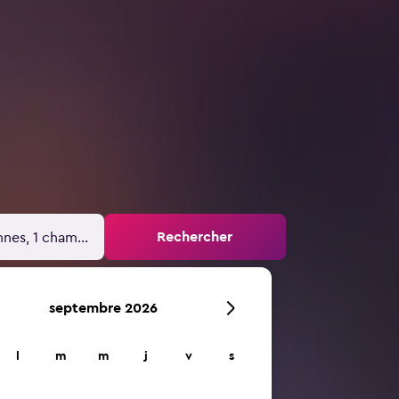
Rechercher
nnes, 1 chambre
septembre 2026
l
m
m
j
v
s