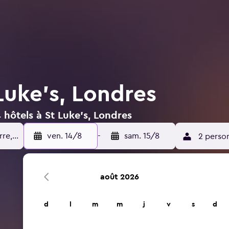
Luke's, Londres
 hôtels à St Luke's, Londres
ven. 14/8
-
sam. 15/8
2 perso
août 2026
d
l
m
m
j
v
s
d