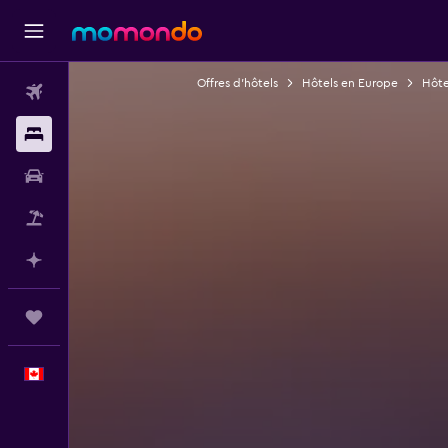
Offres d’hôtels
Hôtels en Europe
Hôte
Vols
Hébergements
Voitures
Vol+Hôtel
Planifier avec l’IA
Trips
Français