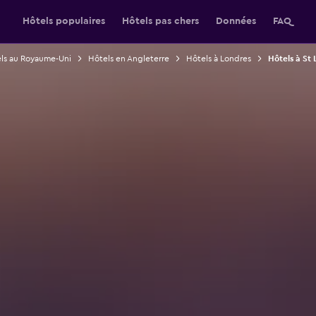
Hôtels populaires
Hôtels pas chers
Données
FAQ
ls au Royaume-Uni
Hôtels en Angleterre
Hôtels à Londres
Hôtels à St 