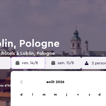
lin, Pologne
 hôtels à Lublin, Pologne
ven. 14/8
-
sam. 15/8
2 perso
août 2026
s d'hôtels et d'hébergements.
d
l
m
m
j
v
s
d