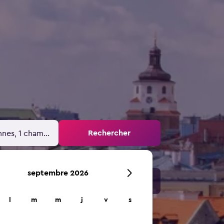
Rechercher
nnes, 1 chambre
septembre 2026
l
m
m
j
v
s