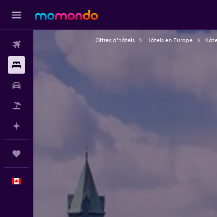
Offres d’hôtels
Hôtels en Europe
Hôte
Vols
Hébergements
Voitures
Vol+Hôtel
Planifier avec l’IA
Trips
Français