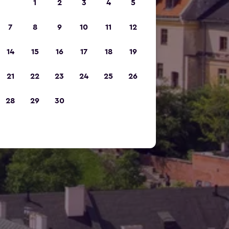
1
2
3
4
5
7
8
9
10
11
12
14
15
16
17
18
19
21
22
23
24
25
26
28
29
30