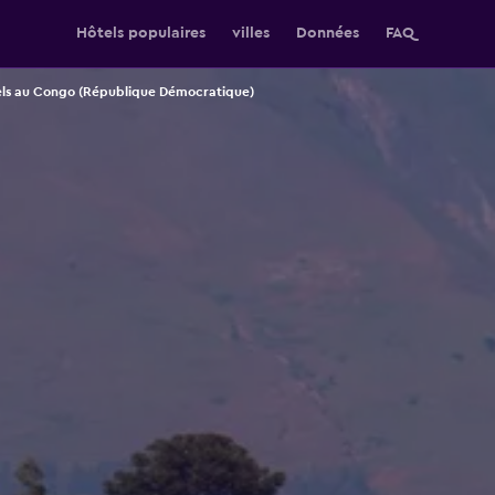
Hôtels populaires
villes
Données
FAQ
ls au Congo (République Démocratique)