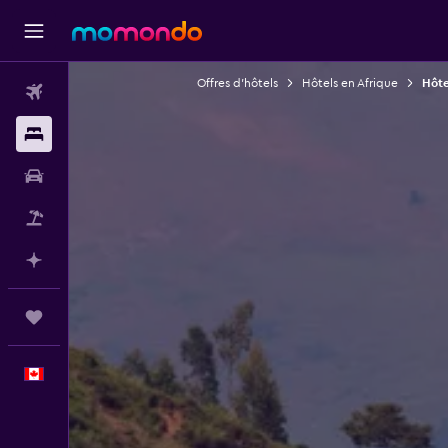
Offres d’hôtels
Hôtels en Afrique
Hôte
Vols
Hébergements
Voitures
Vol+Hôtel
Planifier avec l’IA
Trips
Français