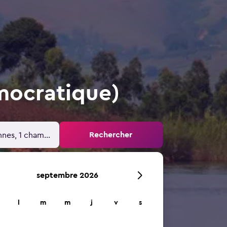
mocratique)
Rechercher
nnes, 1 chambre
septembre 2026
l
m
m
j
v
s