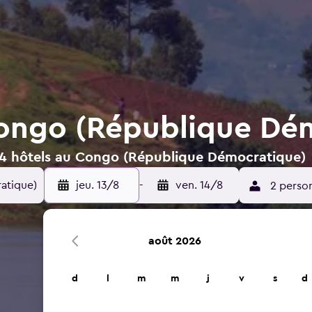
ongo (République Dé
14 hôtels au Congo (République Démocratique)
atique)
jeu. 13/8
-
ven. 14/8
2 perso
août 2026
d
l
m
m
j
v
s
d