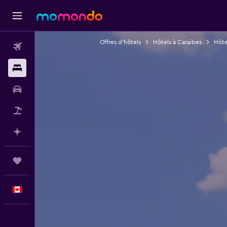
Offres d’hôtels
Hôtels à Caraïbes
Hôte
Vols
Hébergements
Voitures
Vol+Hôtel
Planifier avec l’IA
Trips
Français