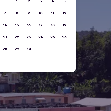
1
2
3
4
5
7
8
9
10
11
12
14
15
16
17
18
19
21
22
23
24
25
26
28
29
30