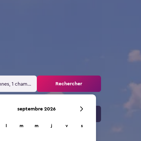
Rechercher
nnes, 1 chambre
septembre 2026
l
m
m
j
v
s