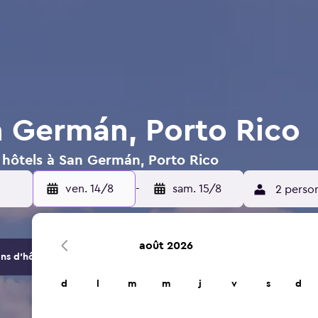
n Germán, Porto Rico
 hôtels à San Germán, Porto Rico
ven. 14/8
-
sam. 15/8
2 perso
août 2026
s d'hôtels et d'hébergements.
d
l
m
m
j
v
s
d