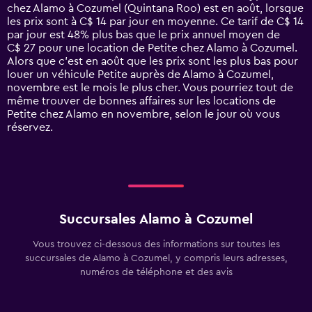
categories.
chez Alamo à Cozumel (Quintana Roo) est en août, lorsque
The
les prix sont à C$ 14 par jour en moyenne. Ce tarif de C$ 14
chart
par jour est 48% plus bas que le prix annuel moyen de
has
C$ 27 pour une location de Petite chez Alamo à Cozumel.
1
Alors que c’est en août que les prix sont les plus bas pour
Y
louer un véhicule Petite auprès de Alamo à Cozumel,
axis
novembre est le mois le plus cher. Vous pourriez tout de
displaying
même trouver de bonnes affaires sur les locations de
values.
Petite chez Alamo en novembre, selon le jour où vous
Range:
réservez.
0
to
75.
Succursales Alamo à Cozumel
Vous trouvez ci-dessous des informations sur toutes les
succursales de Alamo à Cozumel, y compris leurs adresses,
numéros de téléphone et des avis