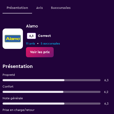
Présentation
Avis
Succursales
Alamo
Correct
6,3
•
11 avis
5 succursales
Voir les prix
Présentation
Propreté
6,3
Confort
6,2
Note générale
6,3
Prise en charge/retour