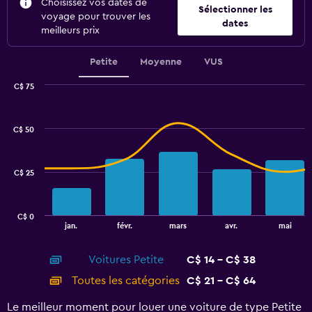
Choisissez vos dates de
Sélectionner les
voyage pour trouver les
dates
meilleurs prix
Petite
Moyenne
VUS
C$ 75
Combination
Chart
graphic.
chart
with
C$ 50
2
data
series.
C$ 25
The
chart
has
C$ 0
1
End
jan.
févr.
mars
avr.
mai
of
X
interactive
axis
chart
Voitures Petite
C$ 14 - C$ 38
displaying
categories.
Toutes les catégories
C$ 21 - C$ 64
Range:
14
Le meilleur moment pour louer une voiture de type Petite