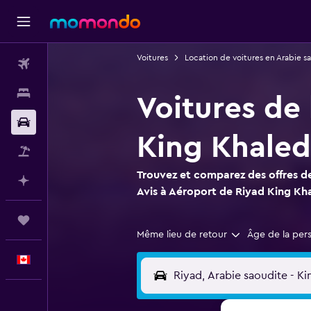
Voitures
Location de voitures en Arabie s
Vols
Hébergements
Voitures de 
Voitures
King Khaled 
Vol+Hôtel
Trouvez et comparez des offres de
Planifier avec l’IA
Avis à Aéroport de Riyad King Kha
Trips
Même lieu de retour
Âge de la per
Français