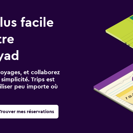
us facile
tre
yad
voyages, et collaborez
implicité. Trips est
iliser peu importe où
Trouver mes réservations