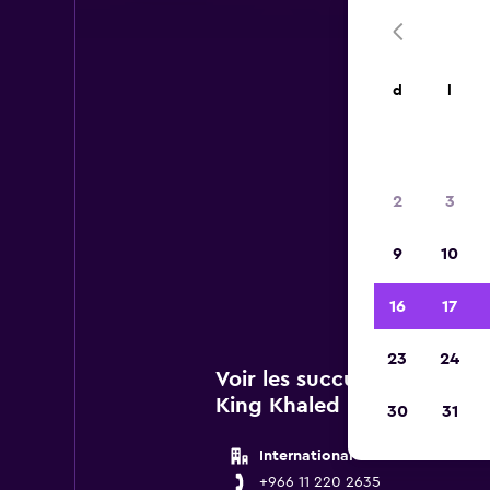
d
l
Voi
2
3
Vous 
9
10
de Av
16
17
23
24
Voir les succursales Avis 
King Khaled Intl
30
31
International
+966 11 220 2635