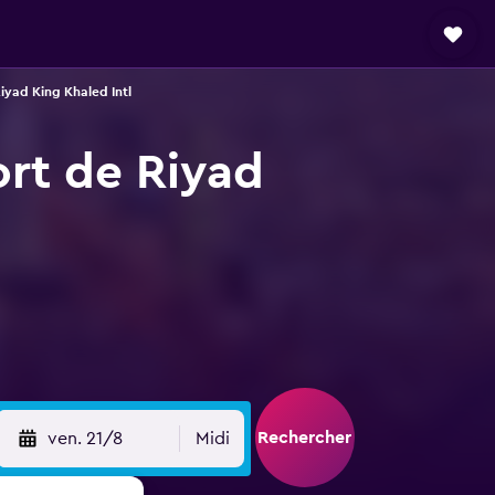
iyad King Khaled Intl
ort de Riyad
Rechercher
ven. 21/8
Midi