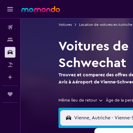
Voitures
Location de voitures en Autriche
Vols
Hébergements
Voitures de 
Voitures
Schwechat
Vol+Hôtel
Trouvez et comparez des offres de
Planifier avec l’IA
Avis à Aéroport de Vienne-Schwe
Trips
Même lieu de retour
Âge de la per