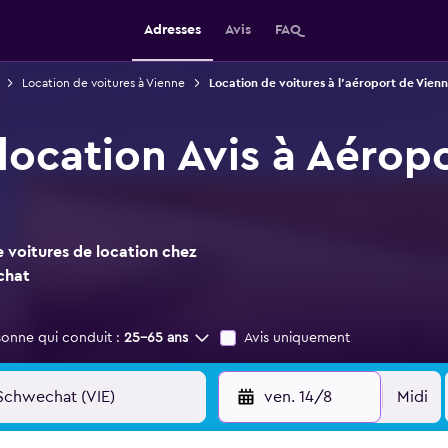
Adresses
Avis
FAQ
Location de voitures à Vienne
Location de voitures à l'aéroport de Vie
location Avis à Aérop
 voitures de location chez
chat
sonne qui conduit :
25-65 ans
Avis uniquement
ven. 14/8
Midi