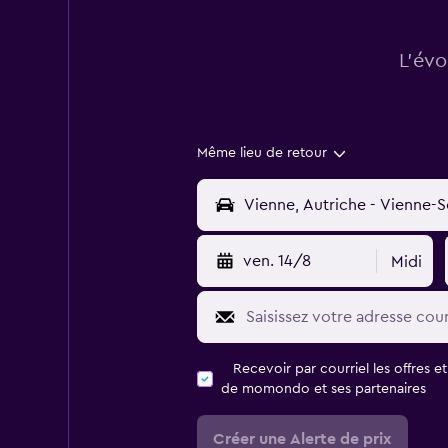
L’évo
Même lieu de retour
ven. 14/8
Midi
Recevoir par courriel les offres e
de momondo et ses partenaires
Créer une Alerte de prix