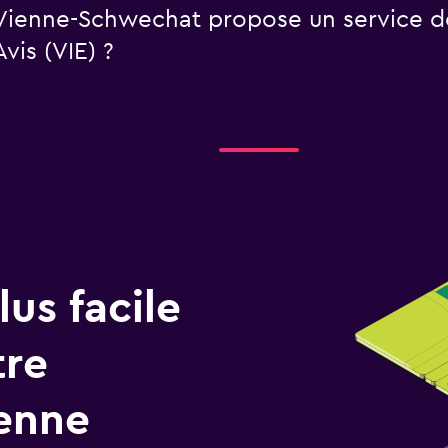
 Vienne-Schwechat propose un service d
vis (VIE) ?
us facile
tre
enne