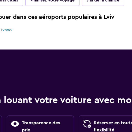
lar cities
Finalisez votre voyage
J'ai de la chance
ouer dans ces aéroports populaires à Lviv
 Ivano-
 louant votre voiture avec 
Transparence des
Réservez en tout
prix
flexibilité