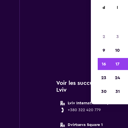
d
l
2
3
Vous 
9
10
de B
16
17
23
24
Voir les succursales Budge
Lviv
30
31
Lviv International Airport
+380 322 420 779
Dvirtseva Square 1