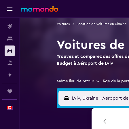
Voitures
Location de voitures en Ukraine
Vols
Hébergements
Voitures de
Voitures
Trouvez et comparez des offres de
Vol+Hôtel
Budget à Aéroport de Lviv
Planifier avec l’IA
Même lieu de retour
Âge de la per
Trips
Français