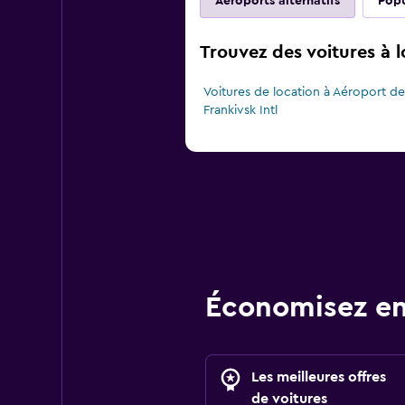
Aéroports alternatifs
Popu
Trouvez des voitures à l
Voitures de location à Aéroport de
Frankivsk Intl
Économisez en
Les meilleures offres
de voitures