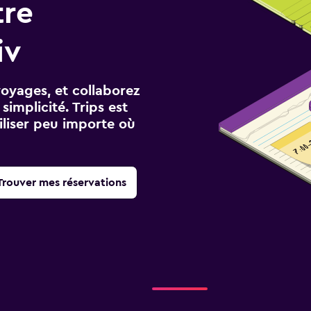
tre
iv
voyages, et collaborez
implicité. Trips est
iliser peu importe où
Trouver mes réservations