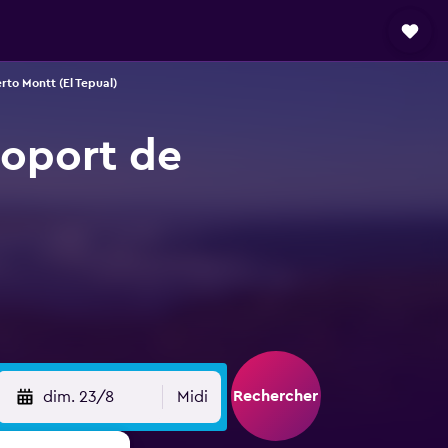
rto Montt (El Tepual)
roport de
Rechercher
dim. 23/8
Midi