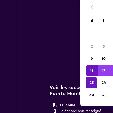
d
l
A
2
3
Vous 
9
10
de Bu
16
17
23
24
Voir les succursales Budge
Puerto Montt (El Tepual)
30
31
El Tepual
Téléphone non renseigné