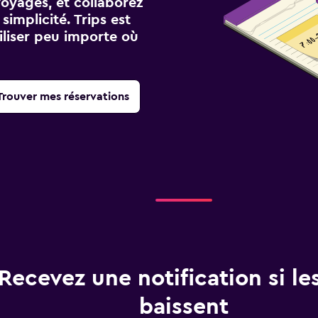
voyages, et collaborez
implicité. Trips est
iliser peu importe où
Trouver mes réservations
Recevez une notification si les
baissent