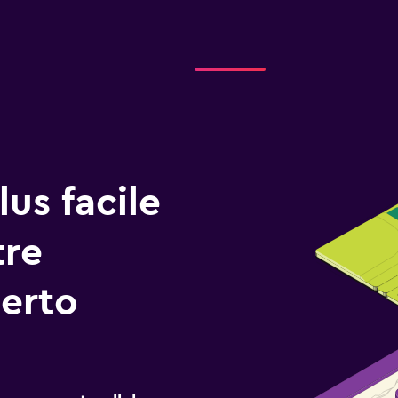
us facile
tre
erto