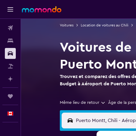
Voitures
Location de voitures au Chili
Vols
Hébergements
Voitures de
Voitures
Puerto Montt
Vol+Hôtel
Trouvez et comparez des offres de
Planifier avec l’IA
Budget à Aéroport de Puerto Mont
Trips
Même lieu de retour
Âge de la per
Français