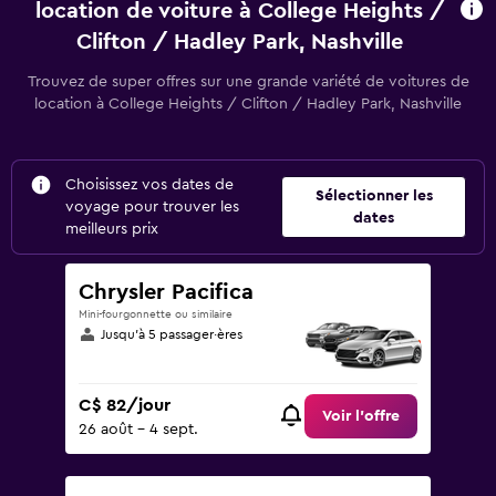
location de voiture à College Heights /
Clifton / Hadley Park, Nashville
Trouvez de super offres sur une grande variété de voitures de
location à College Heights / Clifton / Hadley Park, Nashville
Choisissez vos dates de
Sélectionner les
voyage pour trouver les
dates
meilleurs prix
Chrysler Pacifica
Mini-fourgonnette ou similaire
Jusqu’à 5 passager·ères
C$ 82/jour
Voir l’offre
26 août - 4 sept.