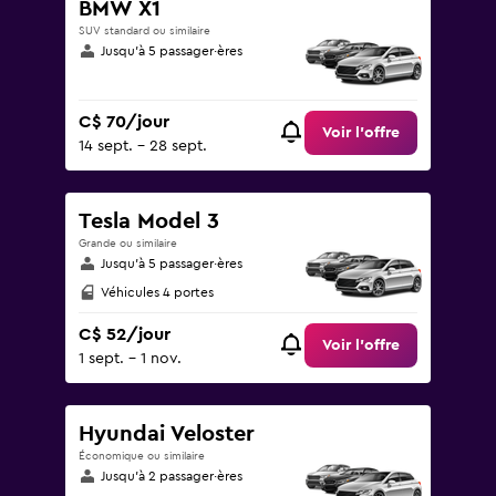
BMW X1
SUV standard ou similaire
Jusqu’à 5 passager·ères
C$ 70/jour
Voir l’offre
14 sept. - 28 sept.
Tesla Model 3
Grande ou similaire
Jusqu’à 5 passager·ères
Véhicules 4 portes
C$ 52/jour
Voir l’offre
1 sept. - 1 nov.
Hyundai Veloster
Économique ou similaire
Jusqu’à 2 passager·ères