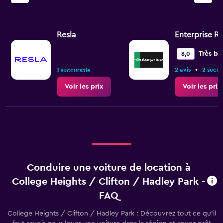
Resla
Enterprise R
Très bi
8,0
•
2 avis
2 succu
1 succursale
Voir les prix
Voir les prix
Conduire une voiture de location à
College Heights / Clifton / Hadley Park -
FAQ
College Heights / Clifton / Hadley Park : Découvrez tout ce qu’il