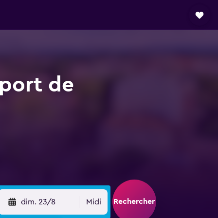
oport de
Rechercher
dim. 23/8
Midi