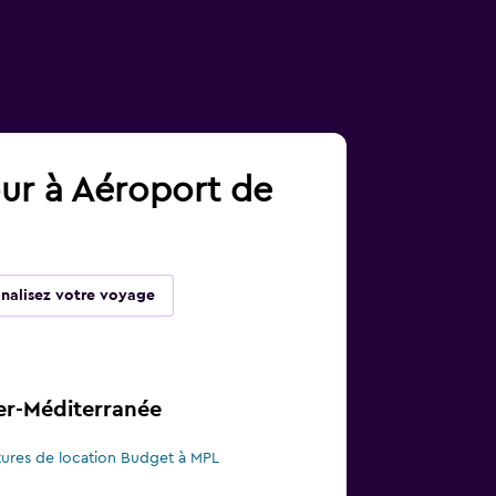
our à Aéroport de
inalisez votre voyage
er-Méditerranée
tures de location Budget à MPL