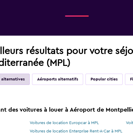
leurs résultats pour votre séj
diterranée (MPL)
 alternatives
Aéroports alternatifs
Popular cities
F
t des voitures à louer à Aéroport de Montpelli
Voitures de location Europcar à MPL
Voi
Voitures de location Enterprise Rent-A-Car à MPL