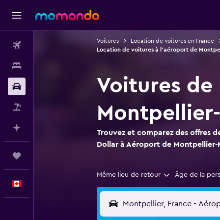
Voitures
Location de voitures en France
Vols
Location de voitures à l'aéroport de Montpe
Hébergements
Voitures de 
Voitures
Montpellier
Vol+Hôtel
Planifier avec l’IA
Trouvez et comparez des offres de
Dollar à Aéroport de Montpellier
Trips
Même lieu de retour
Âge de la per
Français