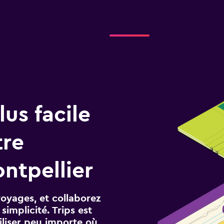
us facile
tre
ntpellier
voyages, et collaborez
implicité. Trips est
iliser peu importe où