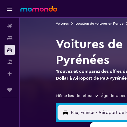
Voitures
Location de voitures en France
Vols
Hébergements
Voitures de 
Voitures
Pyrénées
Vol+Hôtel
Trouvez et comparez des offres de
Planifier avec l’IA
Dollar à Aéroport de Pau-Pyrénée
Trips
Même lieu de retour
Âge de la per