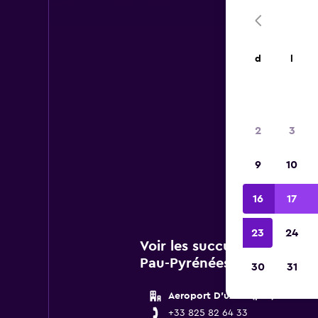
d
l
2
3
Vous 
9
10
de
16
17
23
24
Voir les succursales Dolla
Pau-Pyrénées
30
31
Aeroport D'uzein (puf)
+33 825 82 64 33