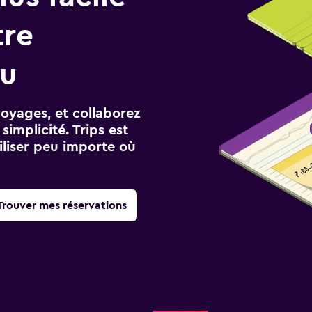
tre
au
voyages, et collaborez
implicité. Trips est
iliser peu importe où
Trouver mes réservations