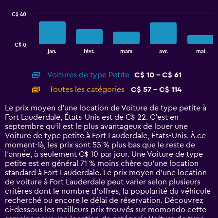
series.
C$ 40
The
chart
has
C$ 0
1
End
jan.
févr.
mars
avr.
mai
of
X
interactive
axis
chart
Voitures de type Petite
C$ 10 - C$ 61
displaying
categories.
Toutes les catégories
C$ 57 - C$ 114
Range:
14
Le prix moyen d’une location de Voiture de type petite à
categories.
Fort Lauderdale, États-Unis est de C$ 22. C’est en
The
septembre qu'il est le plus avantageux de louer une
chart
Voiture de type petite à Fort Lauderdale, États-Unis. À ce
has
moment-là, les prix sont 55 % plus bas que le reste de
1
l’année, à seulement C$ 10 par jour. Une Voiture de type
Y
petite est en général 71 % moins chère qu'une location
axis
standard à Fort Lauderdale. Le prix moyen d’une location
displaying
de voiture à Fort Lauderdale peut varier selon plusieurs
values.
critères dont le nombre d’offres, la popularité du véhicule
Range:
recherché ou encore le délai de réservation. Découvrez
0
ci-dessous les meilleurs prix trouvés sur momondo cette
to