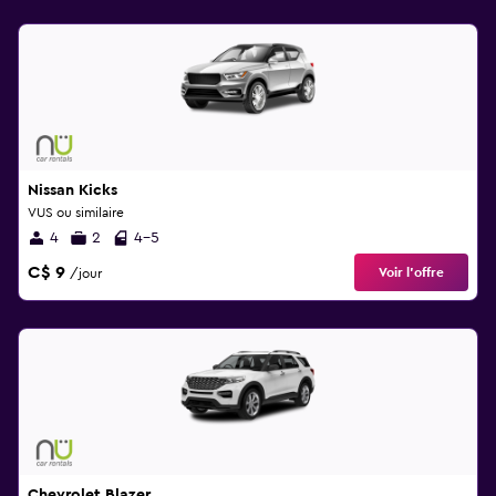
Nissan Kicks
VUS ou similaire
4
2
4-5
C$ 9
Voir l’offre
/jour
Chevrolet Blazer