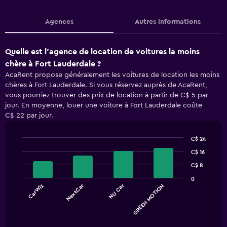
Agences
Autres informations
Quelle est l’agence de location de voitures la moins
chère à Fort Lauderdale ?
AcaRent propose généralement les voitures de location les moins
chères à Fort Lauderdale. Si vous réservez auprès de AcaRent,
vous pourriez trouver des prix de location à partir de C$ 5 par
jour. En moyenne, louer une voiture à Fort Lauderdale coûte
C$ 22 par jour.
C$ 24
Bar
Chart
C$ 16
graphic.
chart
with
C$ 8
4
0
bars.
NextCar
NU Car
CarWiz
GREEN MOTION
The
chart
End
of
has
interactive