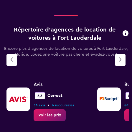
Répertoire d’agences de location de
voitures à Fort Lauderdale
Encore plus d’agences de location de voitures à Fort Lauderdale,
Floride. Louez une voiture pas chère et évadez-vous !
Avis
Bu
Correct
6,3
5,
•
34 avis
6 succursales
84 a
Voir les prix
V