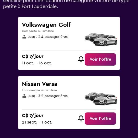
semaine pour une location de catégorie Voiture de type
120.
petite à Fort Lauderdale.
Volkswagen Golf
Compacte ou similaire
Jusqu’à 4 passager·ères
C$ 7/jour
Voir l’offre
11 oct. - 16 oct.
Nissan Versa
Économique ou similaire
Jusqu’à 2 passager·ères
C$ 7/jour
Voir l’offre
21 sept. - 1 oct.