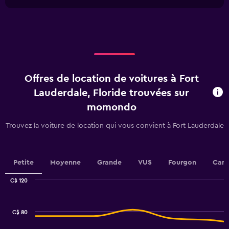
1
chart
X
axis
displaying
categories.
Range:
4
categories.
Offres de location de voitures à Fort
The
chart
Lauderdale, Floride trouvées sur
has
momondo
1
Y
Trouvez la voiture de location qui vous convient à Fort Lauderdale
axis
displaying
values.
Range:
Petite
Moyenne
Grande
VUS
Fourgon
Cami
0
to
C$ 120
24.
Combination
Chart
graphic.
chart
with
C$ 80
2
data