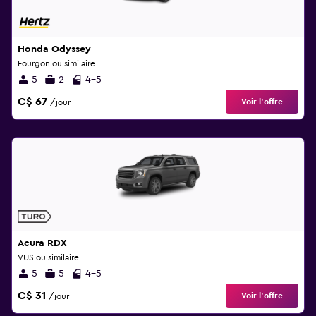
Honda Odyssey
Fourgon ou similaire
5
2
4-5
C$ 67
Voir l’offre
/jour
Acura RDX
VUS ou similaire
5
5
4-5
C$ 31
Voir l’offre
/jour