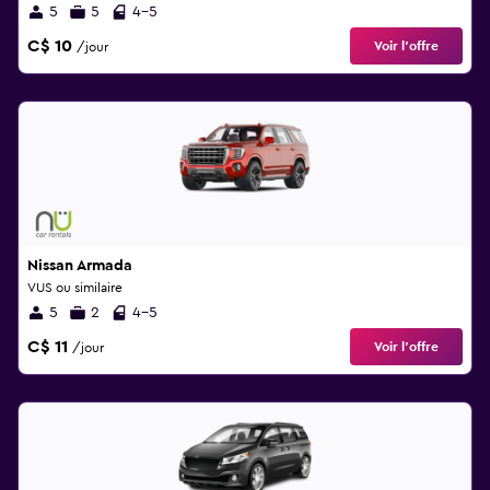
5
5
4-5
C$ 10
Voir l’offre
/jour
Nissan Armada
VUS ou similaire
5
2
4-5
C$ 11
Voir l’offre
/jour