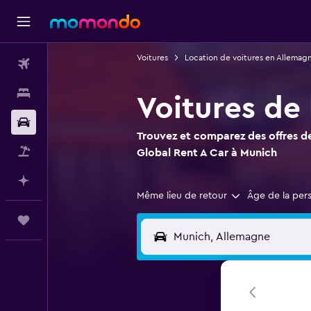
Voitures
Location de voitures en Allemag
Vols
Hébergements
Voitures de
Voitures
Trouvez et comparez des offres de
Vol+Hôtel
Global Rent A Car à Munich
Planifier avec l’IA
Même lieu de retour
Âge de la per
Trips