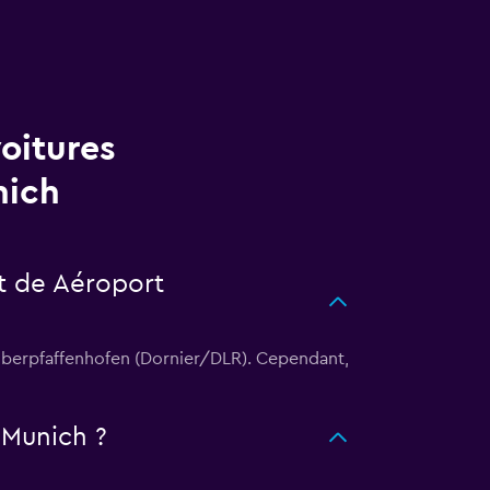
voitures
nich
rt de Aéroport
Oberpfaffenhofen (Dornier/DLR). Cependant,
 Munich ?