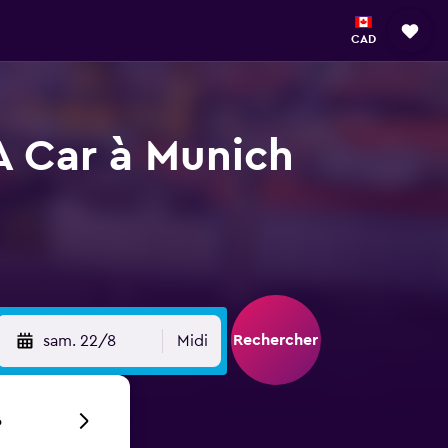
CAD
A Car à Munich
Rechercher
sam. 22/8
Midi
6