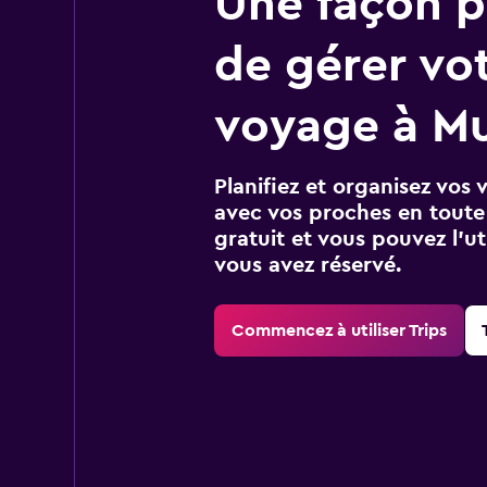
Une façon pl
de gérer vo
voyage à M
Planifiez et organisez vos 
avec vos proches en toute s
gratuit et vous pouvez l’ut
vous avez réservé.
Commencez à utiliser Trips