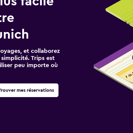
us facile
tre
unich
voyages, et collaborez
implicité. Trips est
iliser peu importe où
Trouver mes réservations