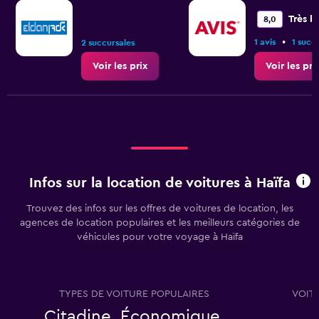
Très b
8,0
•
1 avis
1 succ
2 succursales
Voir les prix
Voir les pri
Infos sur la location de voitures à Haïfa
Trouvez des infos sur les offres de voitures de location, les
agences de location populaires et les meilleurs catégories de
véhicules pour votre voyage à Haïfa
TYPES DE VOITURE POPULAIRES
VOIT
Citadine, Économique,