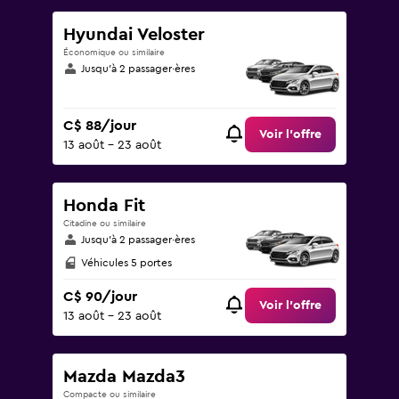
300.
Hyundai Veloster
Économique ou similaire
Jusqu’à 2 passager·ères
C$ 88/jour
Voir l’offre
13 août - 23 août
Honda Fit
Citadine ou similaire
Jusqu’à 2 passager·ères
Véhicules 5 portes
C$ 90/jour
Voir l’offre
13 août - 23 août
Mazda Mazda3
Compacte ou similaire