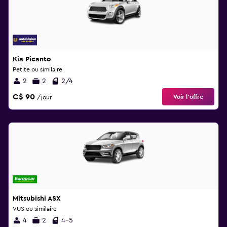
Kia Picanto
Petite ou similaire
2
2
2/4
C$ 90
Voir l’offre
/jour
Mitsubishi ASX
VUS ou similaire
4
2
4-5