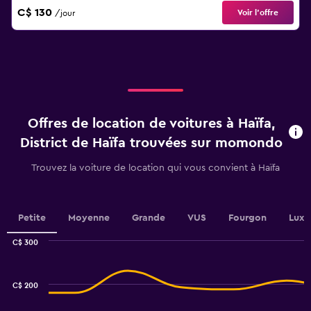
C$ 130
Voir l’offre
/jour
Offres de location de voitures à Haïfa,
District de Haïfa trouvées sur momondo
Trouvez la voiture de location qui vous convient à Haïfa
Petite
Moyenne
Grande
VUS
Fourgon
Luxe
C$ 300
Combination
Chart
graphic.
chart
with
C$ 200
2
data
series.