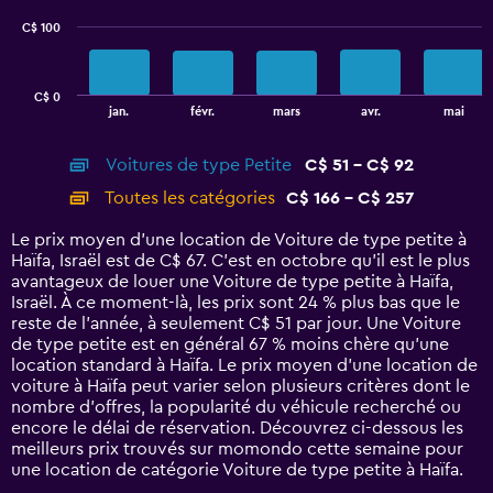
C$ 100
The
chart
has
C$ 0
1
End
jan.
févr.
mars
avr.
mai
of
X
interactive
axis
chart
Voitures de type Petite
C$ 51 - C$ 92
displaying
categories.
Toutes les catégories
C$ 166 - C$ 257
Range:
14
Le prix moyen d’une location de Voiture de type petite à
categories.
Haïfa, Israël est de C$ 67. C’est en octobre qu'il est le plus
The
avantageux de louer une Voiture de type petite à Haïfa,
chart
Israël. À ce moment-là, les prix sont 24 % plus bas que le
has
reste de l’année, à seulement C$ 51 par jour. Une Voiture
1
de type petite est en général 67 % moins chère qu'une
Y
location standard à Haïfa. Le prix moyen d’une location de
axis
voiture à Haïfa peut varier selon plusieurs critères dont le
displaying
nombre d’offres, la popularité du véhicule recherché ou
values.
encore le délai de réservation. Découvrez ci-dessous les
Range:
meilleurs prix trouvés sur momondo cette semaine pour
0
une location de catégorie Voiture de type petite à Haïfa.
to