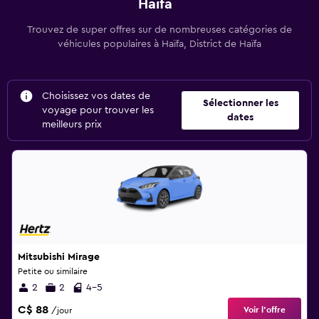
Haïfa
Trouvez de super offres sur de nombreuses catégories de
véhicules populaires à Haïfa, District de Haïfa
Choisissez vos dates de
Sélectionner les
voyage pour trouver les
dates
meilleurs prix
Mitsubishi Mirage
Petite ou similaire
2
2
4-5
C$ 88
Voir l’offre
/jour