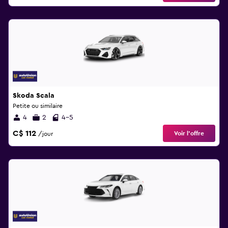
Skoda Scala
Petite ou similaire
4
2
4-5
C$ 112
Voir l’offre
/jour