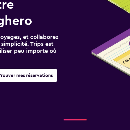
tre
ghero
voyages, et collaborez
implicité. Trips est
iliser peu importe où
Trouver mes réservations