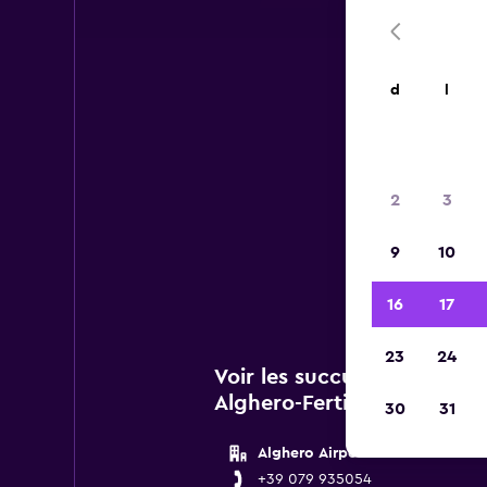
d
l
2
3
Vous 
9
10
de
16
17
23
24
Voir les succursales Hertz
Alghero-Fertilia
30
31
Alghero Airport
+39 079 935054