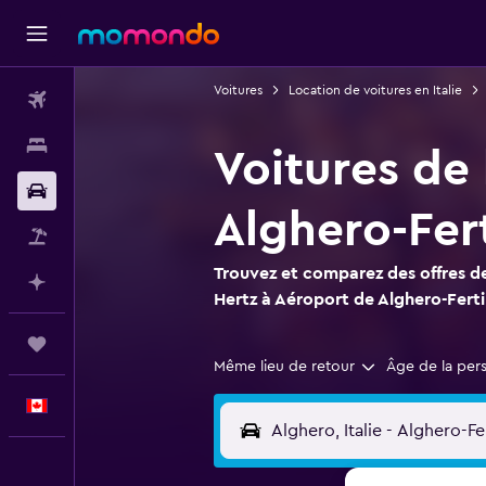
Voitures
Location de voitures en Italie
Vols
Hébergements
Voitures de
Voitures
Alghero-Fert
Vol+Hôtel
Trouvez et comparez des offres de
Planifier avec l’IA
Hertz à Aéroport de Alghero-Ferti
Trips
Même lieu de retour
Âge de la per
Français