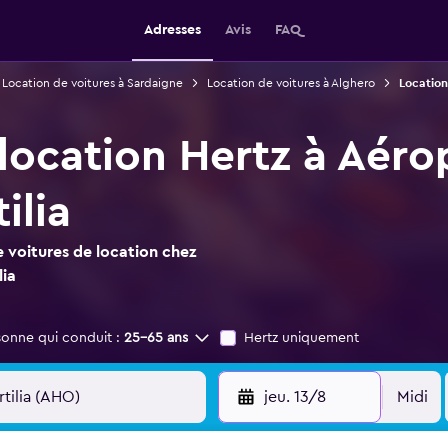
Adresses
Avis
FAQ
Location de voitures à Sardaigne
Location de voitures à Alghero
Location
 location Hertz à Aéro
ilia
 voitures de location chez
lia
sonne qui conduit :
25-65 ans
Hertz uniquement
jeu. 13/8
Midi