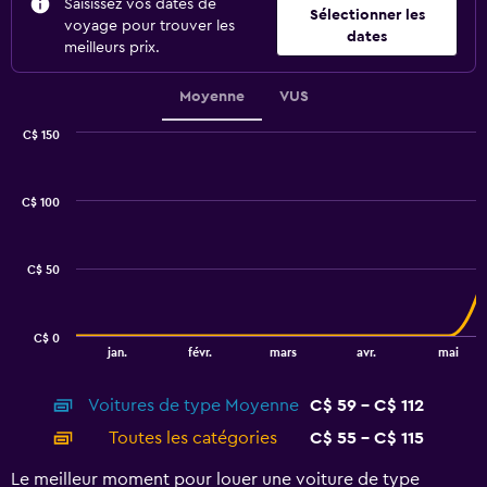
Saisissez vos dates de
Sélectionner les
voyage pour trouver les
dates
meilleurs prix.
Moyenne
VUS
C$ 150
Combination
Chart
graphic.
chart
with
C$ 100
2
data
series.
C$ 50
The
chart
has
C$ 0
1
End
jan.
févr.
mars
avr.
mai
of
X
interactive
axis
chart
Voitures de type Moyenne
C$ 59 - C$ 112
displaying
categories.
Toutes les catégories
C$ 55 - C$ 115
Range:
14
Le meilleur moment pour louer une voiture de type