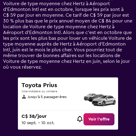
categories.
Voiture de type moyenne chez Hertz à Aéroport
The
d'Edmonton Intl est en octobre, lorsque les prix sont à
chart
C$ 59 par jour en moyenne. Ce tarif de C$ 59 par jour est
has
30 % plus bas que le prix annuel moyen de C$ 84 pour une
1
location de Voiture de type moyenne chez Hertz à
Y
Aéroport d'Edmonton Intl. Alors que c’est en octobre que
axis
les prix sont les plus bas pour louer un véhicule Voiture de
displaying
type moyenne auprès de Hertz à Aéroport d'Edmonton
values.
Intl, juin est le mois le plus cher. Vous pourriez tout de
Range:
même trouver de bonnes affaires sur les locations de
0
Voiture de type moyenne chez Hertz en juin, selon le jour
to
où vous réservez.
150.
Toyota Prius
Intermédiaire ou similaire
Jusqu’à 5 passager·ères
C$ 38/jour
Voir l’offre
10 sept. - 10 oct.