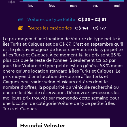
C$ 0
1
End
jan.
févr.
mars
avr.
mai
of
X
interactive
axis
chart
Voitures de type Petite
C$ 53 - C$ 81
displaying
categories.
Toutes les catégories
C$ 141 - C$ 177
Range:
14
Le prix moyen d’une location de Voiture de type petite à
categories.
Îles Turks et Caïques est de C$ 67. C’est en septembre qu'il
The
est le plus avantageux de louer une Voiture de type petite
chart
à Îles Turks et Caïques. À ce moment-là, les prix sont 23 %
has
plus bas que le reste de l’année, à seulement C$ 53 par
1
jour. Une Voiture de type petite est en général 58 % moins
Y
chère qu'une location standard à Îles Turks et Caïques. Le
axis
prix moyen d’une location de voiture à Îles Turks et
displaying
Caïques peut varier selon plusieurs critères dont le
values.
nombre d’offres, la popularité du véhicule recherché ou
Range:
encore le délai de réservation. Découvrez ci-dessous les
0
meilleurs prix trouvés sur momondo cette semaine pour
to
une location de catégorie Voiture de type petite à Îles
240.
Turks et Caïques.
Hyundai Veloster