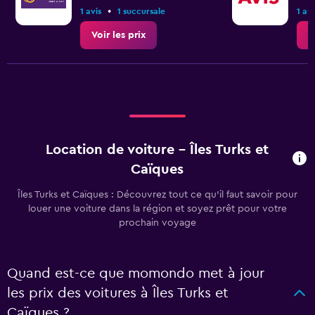
•
1 avis
1 succursale
1 avi
Voir les prix
V
Location de voiture - Îles Turks et
Caïques
Îles Turks et Caïques : Découvrez tout ce qu’il faut savoir pour
louer une voiture dans la région et soyez prêt pour votre
prochain voyage
Quand est-ce que momondo met à jour
les prix des voitures à Îles Turks et
Caïques ?