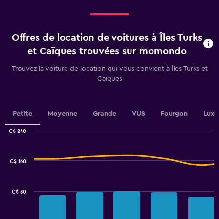
categories.
Range:
4
categories.
Offres de location de voitures à Îles Turks
The
chart
et Caïques trouvées sur momondo
has
1
Trouvez la voiture de location qui vous convient à Îles Turks et
Y
Caïques
axis
displaying
values.
Range:
Petite
Moyenne
Grande
VUS
Fourgon
Luxe
0
to
C$ 240
Combination
2.4.
Chart
graphic.
chart
with
C$ 160
2
data
series.
C$ 80
The
chart
has