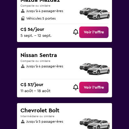
Mazda Mazda2
Compacte ou similaire
Jusqu’à 4 passager·ères
Véhicules 5 portes
C$ 56/jour
Voir l’offre
5 sept. - 12 sept.
Nissan Sentra
Compacte ou similaire
Jusqu’à 4 passager·ères
C$ 57/jour
Voir l’offre
11 août - 18 août
Chevrolet Bolt
Intermédiaire ou similaire
Jusqu’à 5 passager·ères