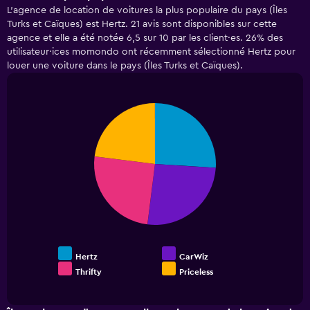
displaying
L’agence de location de voitures la plus populaire du pays (Îles
categories.
Turks et Caïques) est Hertz. 21 avis sont disponibles sur cette
Range:
agence et elle a été notée 6,5 sur 10 par les client·es. 26% des
5
utilisateur·ices momondo ont récemment sélectionné Hertz pour
categories.
louer une voiture dans le pays (Îles Turks et Caïques).
The
chart
has
1
Pie
Chart
Y
graphic.
chart
with
axis
4
displaying
slices.
values.
Range:
0
to
75.
Hertz
CarWiz
Thrifty
Priceless
End
of
interactive
chart