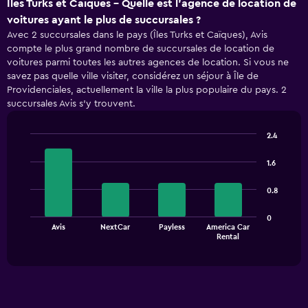
Îles Turks et Caïques - Quelle est l’agence de location de
voitures ayant le plus de succursales ?
Avec 2 succursales dans le pays (Îles Turks et Caïques), Avis
compte le plus grand nombre de succursales de location de
voitures parmi toutes les autres agences de location. Si vous ne
savez pas quelle ville visiter, considérez un séjour à Île de
Providenciales, actuellement la ville la plus populaire du pays. 2
succursales Avis s’y trouvent.
2.4
Bar
Chart
graphic.
chart
1.6
with
4
0.8
bars.
The
0
Avis
NextCar
Payless
America Car
chart
End
Rental
of
has
interactive
1
chart
X
axis
displaying