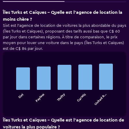
Îles Turks et Caïques - Quelle est l’agence de location la
moins chère ?
Sixt est l’agence de location de voitures la plus abordable du pays
(Îles Turks et Caïques), proposant des tarifs aussi bas que C$ 60
par jour dans certaines régions. À titre de comparaison, le prix
moyen pour louer une voiture dans le pays (Îles Turks et Caïques)
est de C$ 84 par jour.
Bar
Chart
graphic.
chart
with
5
bars.
Thrifty
Sixt
Payless
CarWiz
United R…
The
chart
End
of
has
interactive
1
chart
X
Îles Turks et Caïques - Quelle est l’agence de location de
axis
voitures la plus populaire ?