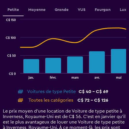
displaying
values.
Petite
Moyenne
Grande
VUS
Fourgon
Luxe
Range:
0
C$ 150
Combination
to
Chart
graphic.
chart
90.
with
C$ 100
2
data
series.
C$ 50
The
chart
has
C$ 0
1
End
jan.
févr.
mars
avr.
mai
of
X
interactive
axis
chart
Voitures de type Petite
C$ 40 - C$ 69
displaying
categories.
Toutes les catégories
C$ 72 - C$ 126
Range:
14
Le prix moyen d’une location de Voiture de type petite à
categories.
Inverness, Royaume-Uni est de C$ 56. C’est en janvier qu'il
The
est le plus avantageux de louer une Voiture de type petite
chart
à Inverness, Royaume-Uni. À ce moment-là, les prix sont