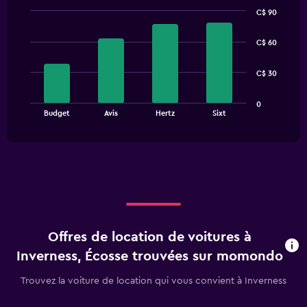
C$ 90
Bar
Chart
graphic.
chart
C$ 60
with
4
bars.
C$ 30
The
0
chart
End
Budget
Avis
Hertz
Sixt
of
has
interactive
1
chart
X
axis
displaying
categories.
Range:
4
categories.
Offres de location de voitures à
The
chart
Inverness, Écosse trouvées sur momondo
has
1
Trouvez la voiture de location qui vous convient à Inverness
Y
axis