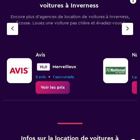
voitures à Inverness
Encore plus d’agences de location de voitures à Inverness,
Écosse. Louez une voiture pas chère et évadez-vous !
Avis
Nat
Merveilleux
10,0
•
2 avis
1 succursale
1 su
Voir les prix
V
Infos sur la location de voitures à