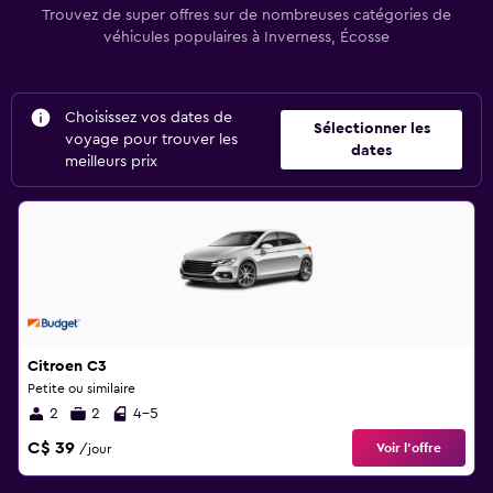
Trouvez de super offres sur de nombreuses catégories de
véhicules populaires à Inverness, Écosse
Choisissez vos dates de
Sélectionner les
voyage pour trouver les
dates
meilleurs prix
Citroen C3
Petite ou similaire
2
2
4-5
C$ 39
Voir l’offre
/jour