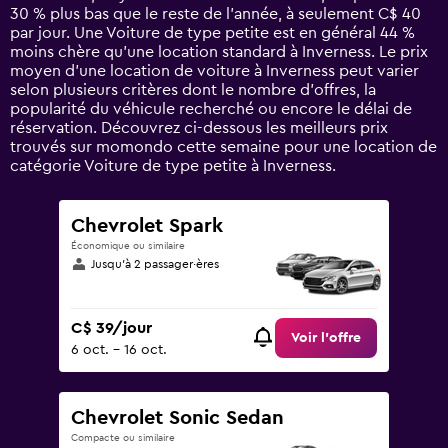
has
30 % plus bas que le reste de l’année, à seulement C$ 40
1
par jour. Une Voiture de type petite est en général 44 %
Y
moins chère qu'une location standard à Inverness. Le prix
axis
moyen d’une location de voiture à Inverness peut varier
displaying
selon plusieurs critères dont le nombre d’offres, la
values.
popularité du véhicule recherché ou encore le délai de
Range:
réservation. Découvrez ci-dessous les meilleurs prix
0
trouvés sur momondo cette semaine pour une location de
to
catégorie Voiture de type petite à Inverness.
150.
Chevrolet Spark
Économique ou similaire
Jusqu’à 2 passager·ères
C$ 39/jour
Voir l’offre
6 oct. - 16 oct.
Chevrolet Sonic Sedan
Compacte ou similaire