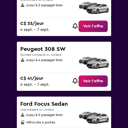
Économique ou similaire
Jusqu’à 2 passager·ères
C$ 33/jour
Voir l’offre
4 sept. - 7 sept.
Peugeot 308 SW
Familiale compacte ou similaire
Jusqu’à 4 passager·ères
C$ 41/jour
Voir l’offre
4 sept. - 7 sept.
Ford Focus Sedan
Intermédiaire ou similaire
Jusqu’à 5 passager·ères
Véhicules 4 portes