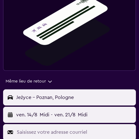
Même lieu de retour
Jeżyce - Poznan, Pologne
ven. 14/8
Midi
-
ven. 21/8
Midi