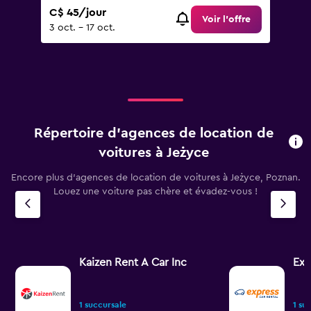
C$ 45/jour
Voir l’offre
3 oct. - 17 oct.
Répertoire d’agences de location de
voitures à Jeżyce
Encore plus d’agences de location de voitures à Jeżyce, Poznan.
Louez une voiture pas chère et évadez-vous !
Kaizen Rent A Car Inc
Exp
1 succursale
1 su