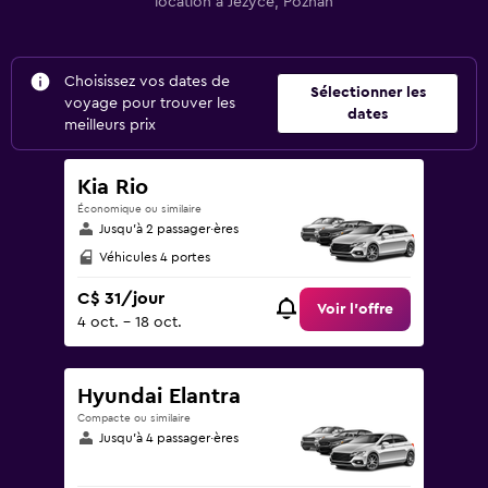
location à Jeżyce, Poznan
Choisissez vos dates de
Sélectionner les
voyage pour trouver les
dates
meilleurs prix
Kia Rio
Économique ou similaire
Jusqu’à 2 passager·ères
Véhicules 4 portes
C$ 31/jour
Voir l’offre
4 oct. - 18 oct.
Hyundai Elantra
Compacte ou similaire
Jusqu’à 4 passager·ères