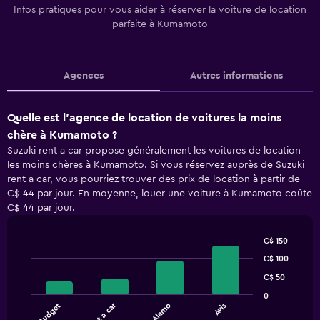
Infos pratiques pour vous aider à réserver la voiture de location
parfaite à Kumamoto
Agences
Autres informations
Quelle est l’agence de location de voitures la moins
chère à Kumamoto ?
Suzuki rent a car propose généralement les voitures de location
les moins chères à Kumamoto. Si vous réservez auprès de Suzuki
rent a car, vous pourriez trouver des prix de location à partir de
C$ 44 par jour. En moyenne, louer une voiture à Kumamoto coûte
C$ 44 par jour.
C$ 150
Bar
Chart
C$ 100
graphic.
chart
with
C$ 50
4
0
bars.
Budget
Alamo
Avis