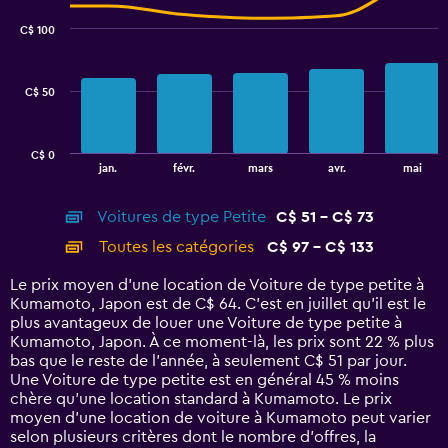
graphic.
chart
with
C$ 100
2
data
series.
C$ 50
The
chart
has
C$ 0
1
End
jan.
févr.
mars
avr.
mai
of
X
interactive
axis
chart
Voitures de type Petite
C$ 51 - C$ 73
displaying
categories.
Toutes les catégories
C$ 97 - C$ 133
Range:
14
Le prix moyen d’une location de Voiture de type petite à
categories.
Kumamoto, Japon est de C$ 64. C’est en juillet qu'il est le
The
plus avantageux de louer une Voiture de type petite à
chart
Kumamoto, Japon. À ce moment-là, les prix sont 22 % plus
has
bas que le reste de l’année, à seulement C$ 51 par jour.
1
Une Voiture de type petite est en général 45 % moins
Y
chère qu'une location standard à Kumamoto. Le prix
axis
moyen d’une location de voiture à Kumamoto peut varier
displaying
selon plusieurs critères dont le nombre d’offres, la
values.