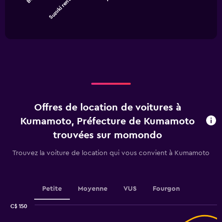
Suzuki rent a car
The
chart
End
of
has
interactive
1
chart
X
axis
displaying
categories.
Range:
4
categories.
Offres de location de voitures à
The
chart
Kumamoto, Préfecture de Kumamoto
has
trouvées sur momondo
1
Y
Trouvez la voiture de location qui vous convient à Kumamoto
axis
displaying
values.
Range:
Petite
Moyenne
VUS
Fourgon
0
to
C$ 150
150.
Combination
Chart