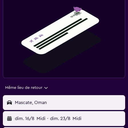
Même lieu de retour
Mascate, Oman
dim. 16/8
Midi
-
dim. 23/8
Midi