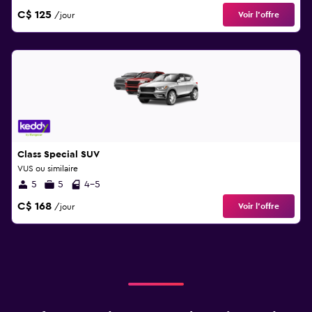
C$ 125
Voir l’offre
/jour
Class Special SUV
VUS ou similaire
5
5
4-5
C$ 168
Voir l’offre
/jour