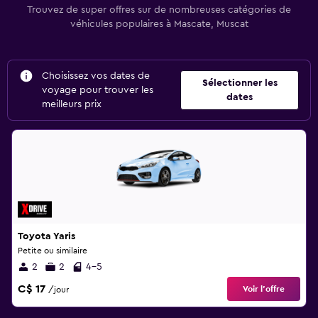
Trouvez de super offres sur de nombreuses catégories de
véhicules populaires à Mascate, Muscat
Choisissez vos dates de
Sélectionner les
voyage pour trouver les
dates
meilleurs prix
Toyota Yaris
Petite ou similaire
2
2
4-5
C$ 17
Voir l’offre
/jour