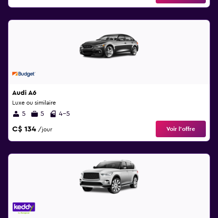
Audi A6
Luxe ou similaire
5
5
4-5
C$ 134
Voir l’offre
/jour