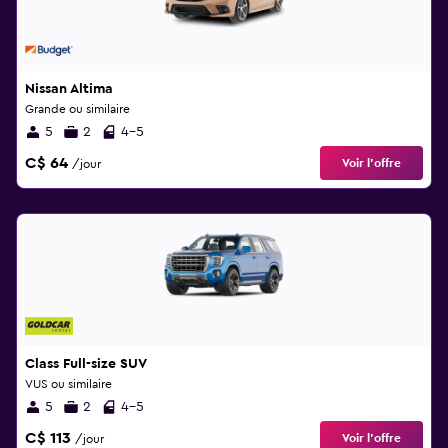
Nissan Altima
Grande ou similaire
5
2
4-5
C$ 64
Voir l’offre
/jour
Class Full-size SUV
VUS ou similaire
5
2
4-5
C$ 113
Voir l’offre
/jour