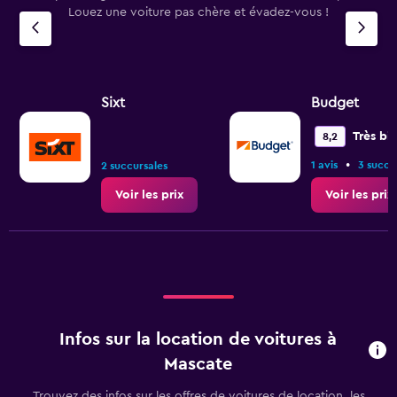
Louez une voiture pas chère et évadez-vous !
Sixt
Budget
Très bi
8,2
•
1 avis
3 succu
2 succursales
Voir les prix
Voir les prix
Infos sur la location de voitures à
Mascate
Trouvez des infos sur les offres de voitures de location, les