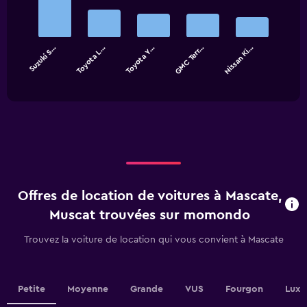
with
5
bars.
Suzuki S…
Toyota L…
Toyota Y…
GMC Terr…
Nissan Ki…
The
chart
End
of
has
interactive
1
chart
X
axis
displaying
categories.
Range:
5
categories.
Offres de location de voitures à Mascate,
The
chart
Muscat trouvées sur momondo
has
1
Trouvez la voiture de location qui vous convient à Mascate
Y
axis
displaying
values.
Petite
Moyenne
Grande
VUS
Fourgon
Luxe
Range: