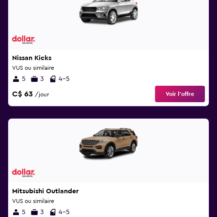
Nissan Kicks
VUS ou similaire
5
3
4-5
C$ 63
Voir l’offre
/jour
Mitsubishi Outlander
VUS ou similaire
5
3
4-5