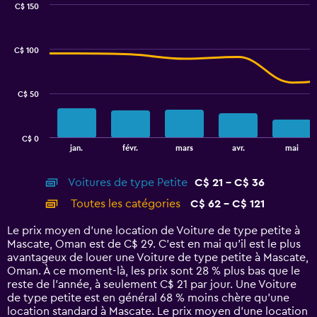
0
C$ 150
Combination
to
Chart
graphic.
chart
45.
with
C$ 100
2
data
series.
C$ 50
The
chart
has
C$ 0
1
End
jan.
févr.
mars
avr.
mai
of
X
interactive
axis
chart
Voitures de type Petite
C$ 21 - C$ 36
displaying
categories.
Toutes les catégories
C$ 62 - C$ 121
Range:
14
Le prix moyen d’une location de Voiture de type petite à
categories.
Mascate, Oman est de C$ 29. C’est en mai qu'il est le plus
The
avantageux de louer une Voiture de type petite à Mascate,
chart
Oman. À ce moment-là, les prix sont 28 % plus bas que le
has
reste de l’année, à seulement C$ 21 par jour. Une Voiture
1
de type petite est en général 68 % moins chère qu'une
Y
location standard à Mascate. Le prix moyen d’une location