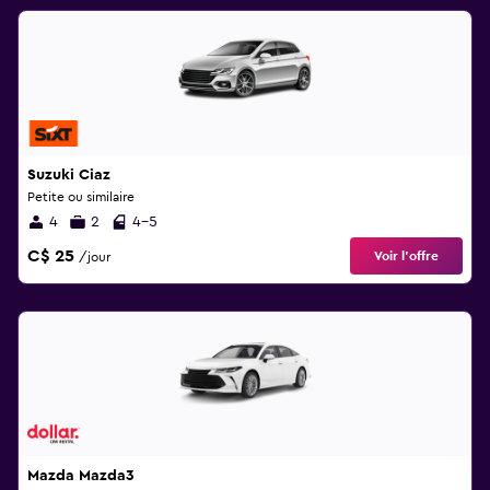
Suzuki Ciaz
Petite ou similaire
4
2
4-5
C$ 25
Voir l’offre
/jour
Mazda Mazda3