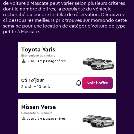
axis
de voiture à Mascate peut varier selon plusieurs critères
displaying
dont le nombre d’offres, la popularité du véhicule
values.
recherché ou encore le délai de réservation. Découvrez
Range:
ci-dessous les meilleurs prix trouvés sur momondo cette
0
semaine pour une location de catégorie Voiture de type
to
petite à Mascate.
150.
Toyota Yaris
Économique ou similaire
Jusqu’à 2 passager·ères
C$ 17/jour
Voir l’offre
5 oct. - 10 oct.
Nissan Versa
Compacte ou similaire
Jusqu’à 4 passager·ères