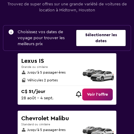
Trouvez de super offres sur une grande variété de voitures de
location à Midtown, Houston
Choisissez vos dates de
Sélectionner les
voyage pour trouver les
dates
meilleurs prix
Lexus IS
Grande ou similaire
Jusqu’à 5 passager·ères
Véhicules 2 portes
C$ 51/jour
Voir l’offre
28 août - 4 sept.
Chevrolet Malibu
Standard ou similaire
Jusqu’à 5 passager·ères