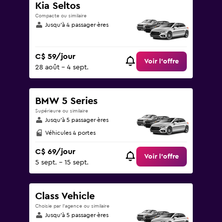
Kia Seltos
Compacte ou similaire
Jusqu’à 4 passager·ères
C$ 59/jour
Voir l’offre
28 août - 4 sept.
BMW 5 Series
Supérieure ou similaire
Jusqu’à 5 passager·ères
Véhicules 4 portes
C$ 69/jour
Voir l’offre
5 sept. - 15 sept.
Class Vehicle
Choisie par l’agence ou similaire
Jusqu’à 5 passager·ères