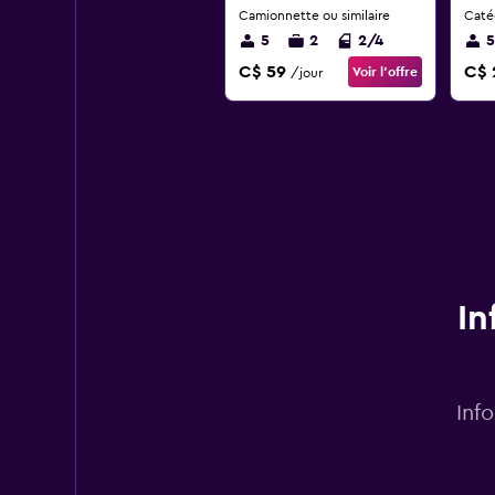
Camionnette ou similaire
Catég
5
2
2/4
5
C$ 59
C$ 
Voir l’offre
/jour
In
Inf