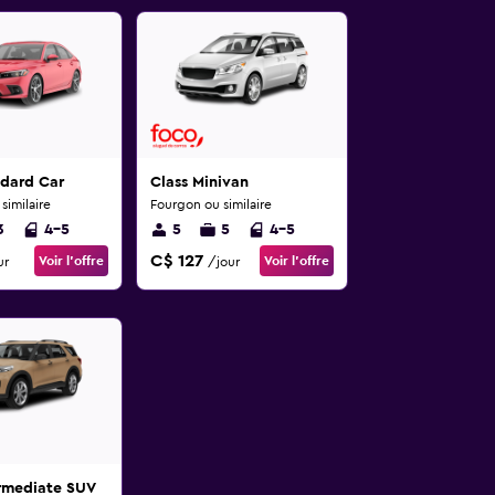
ndard Car
Class Minivan
imilaire
Fourgon ou similaire
3
4-5
5
5
4-5
C$ 127
Voir l’offre
Voir l’offre
ur
/jour
ermediate SUV