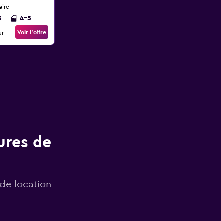
aire
3
4-5
Voir l’offre
ur
ures de
 de location