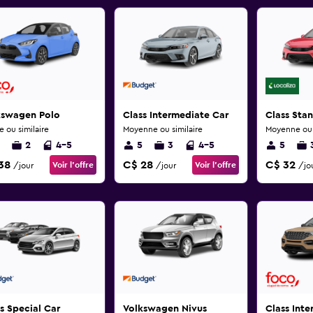
kswagen Polo
Class Intermediate Car
Class Sta
e ou similaire
Moyenne ou similaire
Moyenne ou s
2
4-5
5
3
4-5
5
38
C$ 28
C$ 32
Voir l’offre
Voir l’offre
/jour
/jour
/jo
s Special Car
Volkswagen Nivus
Class Int