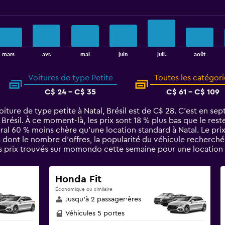
août
mars
avr.
mai
juin
juil.
Voitures de type Petite
Toutes les catégori
C$ 24 - C$ 35
C$ 61 - C$ 109
iture de type petite à Natal, Brésil est de C$ 28. C’est en sep
 Brésil. À ce moment-là, les prix sont 18 % plus bas que le res
ral 60 % moins chère qu'une location standard à Natal. Le pri
s dont le nombre d’offres, la popularité du véhicule recherché
s prix trouvés sur momondo cette semaine pour une location d
Honda Fit
Économique ou similaire
Jusqu’à 2 passager·ères
Véhicules 5 portes