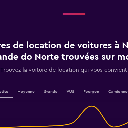
Range:
4
categories.
The
chart
has
1
res de location de voitures à N
Y
axis
displaying
ande do Norte trouvées sur 
values.
Range:
Trouvez la voiture de location qui vous convient
0
to
3.6.
etite
Moyenne
Grande
VUS
Fourgon
Camionne