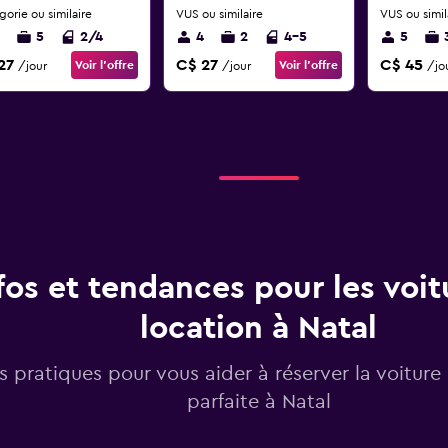
orie ou similaire
VUS ou similaire
VUS ou simil
5
2/4
4
2
4-5
5
27
C$ 27
C$ 45
Voir l’offre
Voir l’offre
/jour
/jour
/jo
fos et tendances pour les voit
location à Natal
os pratiques pour vous aider à réserver la voiture
parfaite à Natal