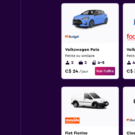
Volkswagen Polo
Vol
Petite ou similaire
Petit
2
2
4-5
4
C$ 24
C$ 
Voir l’offre
/jour
Fiat Fiorino
Clas