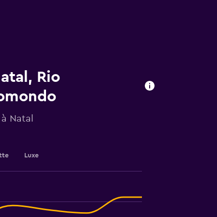
atal, Rio
momondo
 à Natal
tte
Luxe