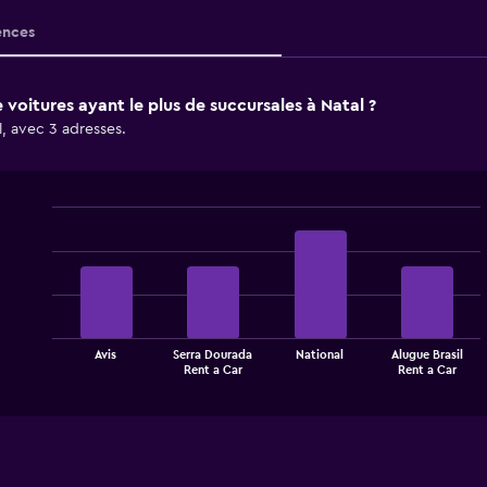
nces
 voitures ayant le plus de succursales à Natal ?
l, avec 3 adresses.
Bar
Chart
graphic.
chart
with
4
bars.
The
Avis
Serra Dourada
National
Alugue Brasil
chart
End
Rent a Car
Rent a Car
of
has
interactive
1
chart
X
axis
displaying
categories.