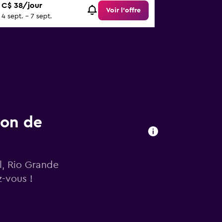
C$ 38/jour
Voir l’offre
4 sept. - 7 sept.
ion de
l, Rio Grande
-vous !