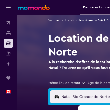
Dernières bonnes
Voitures
Location de voitures au Brésil
Vols
Hébergements
Location de
Voitures
Norte
Vol+Hôtel
À la recherche d'offres de locatio
Planifier avec l’IA
Natal ? Trouvez ce qu'il vous fau
Trips
Même lieu de retour
Âge de la per
Français