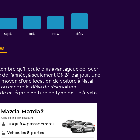
sept.
oct.
nov.
déc.
es
tembre qu'il est le plus avantageux de louer
te de l’année, à seulement C$ 24 par jour. Une
x moyen d’une location de voiture à Natal
 ou encore le délai de réservation.
e catégorie Voiture de type petite à Natal.
Mazda Mazda2
Compacte ou similaire
Jusqu’à 4 passager·ères
Véhicules 5 portes