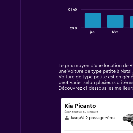
series.
C$ 40
The
chart
has
C$ 0
1
End
jan.
févr.
of
X
interactive
axis
chart
displaying
categories.
Range:
14
Le prix moyen d’une location de Vo
categories.
une Voiture de type petite à Natal,
The
Voiture de type petite est en géné
chart
peut varier selon plusieurs critère
has
Découvrez ci-dessous les meilleur
1
Y
axis
Kia Picanto
displaying
Économique ou similaire
values.
Jusqu’à 2 passager·ères
Range:
0
to