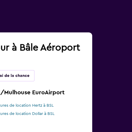
our à Bâle Aéroport
'ai de la chance
el/Mulhouse EuroAirport
tures de location Hertz à BSL
tures de location Dollar à BSL