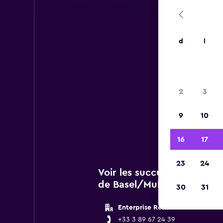
d
l
Voi
Aér
2
3
Vous 
9
10
de Nat
16
17
23
24
Voir les succursales Natio
de Basel/Mulhouse EuroAi
30
31
Enterprise Rent A Car
+33 3 89 67 24 39