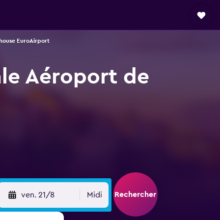
lhouse EuroAirport
âle Aéroport de
Rechercher
ven. 21/8
Midi