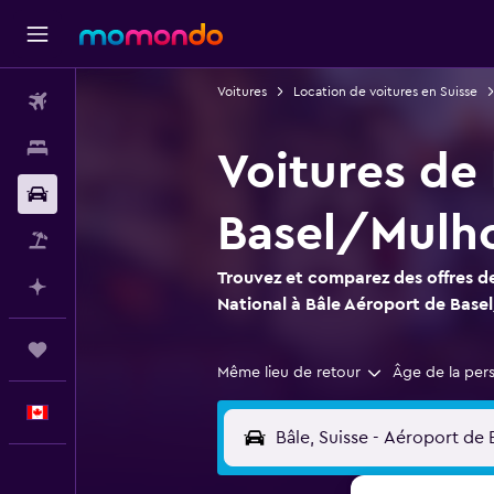
Voitures
Location de voitures en Suisse
Vols
Hébergements
Voitures de 
Voitures
Basel/Mulho
Vol+Hôtel
Trouvez et comparez des offres de
Planifier avec l’IA
National à Bâle Aéroport de Base
Trips
Même lieu de retour
Âge de la per
Français