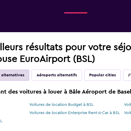
leurs résultats pour votre séj
use EuroAirport (BSL)
 alternatives
Aéroports alternatifs
Popular cities
J
t des voitures à louer à Bâle Aéroport de Bas
Voitures de location Budget à BSL
Voi
Voitures de location Enterprise Rent-A-Car à BSL
Voi
SL