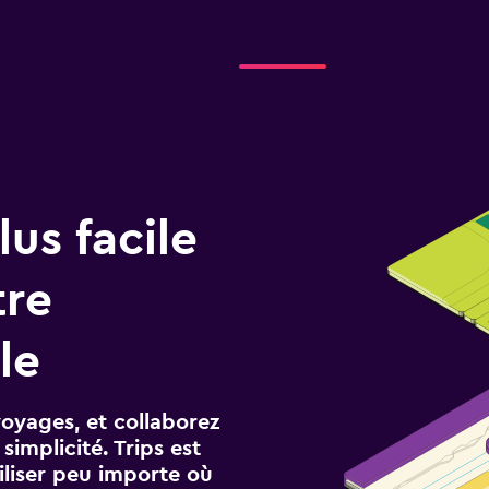
us facile
tre
le
voyages, et collaborez
implicité. Trips est
iliser peu importe où