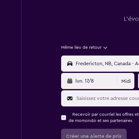
L’évo
Même lieu de retour
lun. 17/8
Midi
Recevoir par courriel les offres e
de momondo et ses partenaires
Créer une Alerte de prix