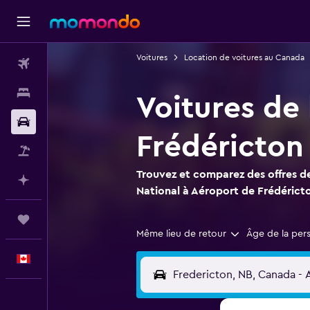
Voitures
Location de voitures au Canada
Vols
Hébergements
Voitures de
Voitures
Frédéricton
Vol+Hôtel
Trouvez et comparez des offres de
Planifier avec l’IA
National à Aéroport de Frédérict
Trips
Même lieu de retour
Âge de la per
Français