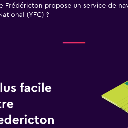
e Frédéricton propose un service de nav
National (YFC) ?
us facile
tre
edericton