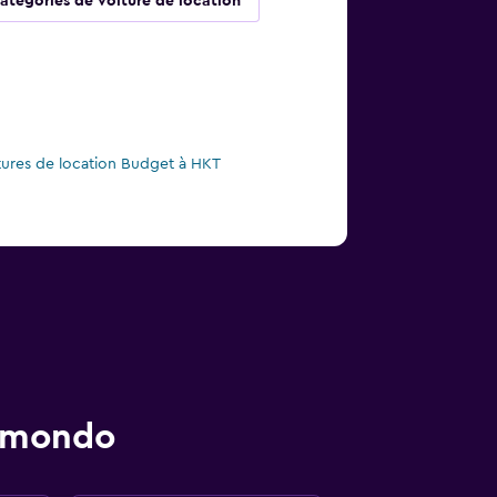
atégories de voiture de location
tures de location Budget à HKT
momondo