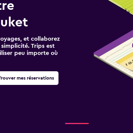
tre
huket
voyages, et collaborez
implicité. Trips est
iliser peu importe où
Trouver mes réservations