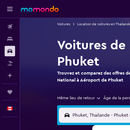
Voitures
Location de voitures en Thaïland
Vols
Hébergements
Voitures de
Voitures
Phuket
Vol+Hôtel
Trouvez et comparez des offres de
Planifier avec l’IA
National à Aéroport de Phuket
Trips
Même lieu de retour
Âge de la per
Français