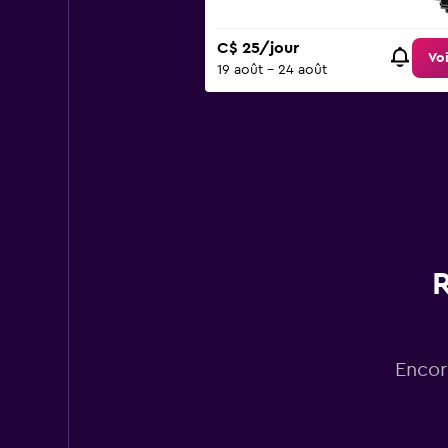
to
150.
C$ 25/jour
Voi
19 août - 24 août
R
Encor