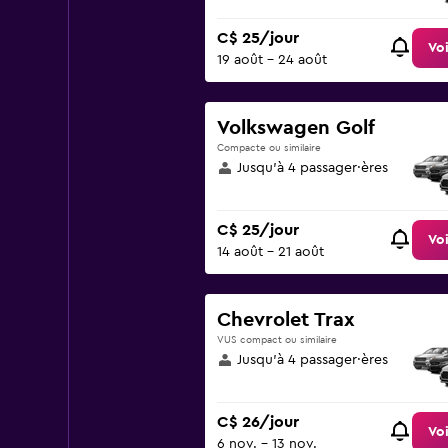
C$ 25/jour
Voi
19 août - 24 août
Volkswagen Golf
Compacte ou similaire
Jusqu’à 4 passager·ères
C$ 25/jour
Voi
14 août - 21 août
Chevrolet Trax
VUS compact ou similaire
Jusqu’à 4 passager·ères
C$ 26/jour
Voi
6 nov. - 13 nov.