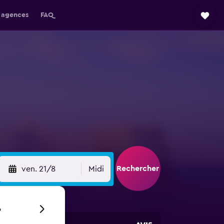
 agences
FAQ
Rechercher
ven. 21/8
Midi
6