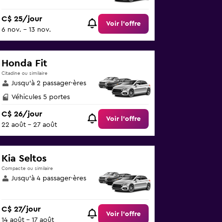
C$ 25/jour
Voir l’offre
6 nov. - 13 nov.
Honda Fit
Citadine ou similaire
Jusqu’à 2 passager·ères
Véhicules 5 portes
C$ 26/jour
Voir l’offre
22 août - 27 août
Kia Seltos
Compacte ou similaire
Jusqu’à 4 passager·ères
C$ 27/jour
Voir l’offre
14 août - 17 août