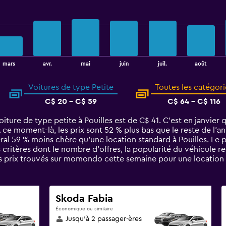
août
mars
avr.
mai
juin
juil.
Voitures de type Petite
Toutes les catégori
C$ 20 - C$ 59
C$ 64 - C$ 116
ture de type petite à Pouilles est de C$ 41. C’est en janvier q
À ce moment-là, les prix sont 52 % plus bas que le reste de l’
ral 59 % moins chère qu'une location standard à Pouilles. Le 
s critères dont le nombre d’offres, la popularité du véhicule 
s prix trouvés sur momondo cette semaine pour une location 
Skoda Fabia
Économique ou similaire
Jusqu’à 2 passager·ères