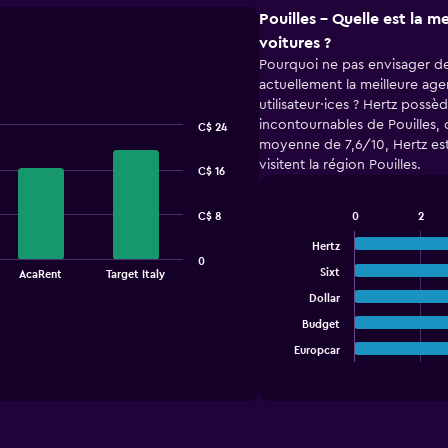
Pouilles - Quelle est la m
voitures ?
Pourquoi ne pas envisager de 
actuellement la meilleure age
utilisateur·ices ? Hertz possè
incontournables de Pouilles,
C$ 24
moyenne de 7,6/10, Hertz est
visitent la région Pouilles.
C$ 16
C$ 8
0
2
Bar
Chart
graphic.
chart
Hertz
with
0
Sixt
AcaRent
Target Italy
5
bars.
Dollar
Budget
The
chart
Europcar
End
of
has
interactive
1
chart
X
axis
displaying