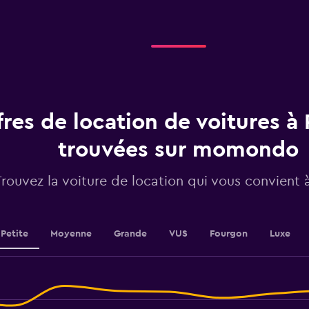
categories.
Range:
5
categories.
The
chart
has
1
fres de location de voitures à 
Y
axis
displaying
trouvées sur momondo
values.
Range:
rouvez la voiture de location qui vous convient à
0
to
100.
Petite
Moyenne
Grande
VUS
Fourgon
Luxe