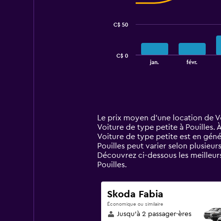
data
series.
C$ 50
The
chart
has
C$ 0
1
End
jan.
févr.
of
X
interactive
axis
chart
displaying
categories.
Range:
14
Le prix moyen d’une location de Voi
categories.
Voiture de type petite à Pouilles. 
The
Voiture de type petite est en géné
chart
Pouilles peut varier selon plusieur
has
Découvrez ci-dessous les meilleur
1
Pouilles.
Y
axis
displaying
Skoda Fabia
values.
Économique ou similaire
Range:
Jusqu’à 2 passager·ères
0