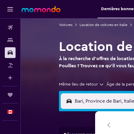
Dernières bonnes
Voitures
Location de voitures en Italie
Vols
Hébergements
Location de 
Voitures
À la recherche d'offres de locatio
Vol+Hôtel
Pouilles ? Trouvez ce qu'il vous f
Planifier avec l’IA
Même lieu de retour
Âge de la per
Trips
Français