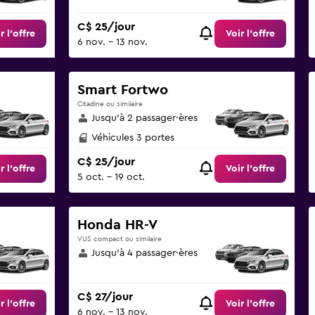
C$ 25/jour
r l’offre
Voir l’offre
6 nov. - 13 nov.
Smart Fortwo
Citadine ou similaire
Jusqu’à 2 passager·ères
Véhicules 3 portes
C$ 25/jour
r l’offre
Voir l’offre
5 oct. - 19 oct.
Honda HR-V
VUS compact ou similaire
Jusqu’à 4 passager·ères
C$ 27/jour
r l’offre
Voir l’offre
6 nov. - 13 nov.