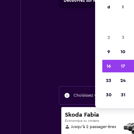
Découvrez sur momondo des offres 
d
l
2
3
9
10
Tr
16
17
23
24
30
31
Choisissez vos dates de voyage 
Skoda Fabia
Économique ou similaire
Jusqu’à 2 passager·ères