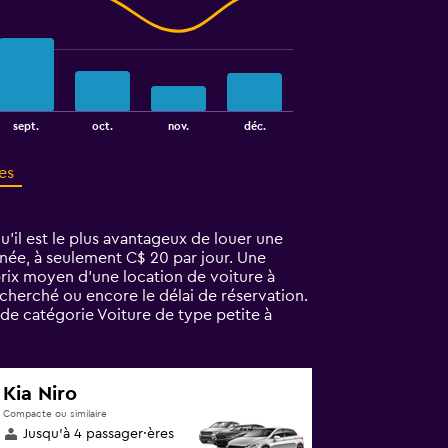
sept.
oct.
nov.
déc.
es
u'il est le plus avantageux de louer une
année, à seulement C$ 20 par jour. Une
prix moyen d’une location de voiture à
recherché ou encore le délai de réservation.
de catégorie Voiture de type petite à
Kia Niro
Compacte ou similaire
Jusqu’à 4 passager·ères