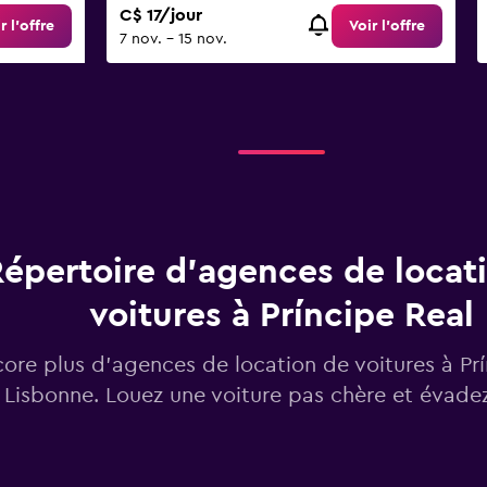
C$ 17/jour
r l’offre
Voir l’offre
7 nov. - 15 nov.
épertoire d’agences de locat
voitures à Príncipe Real
ore plus d’agences de location de voitures à Prí
Lisbonne. Louez une voiture pas chère et évadez