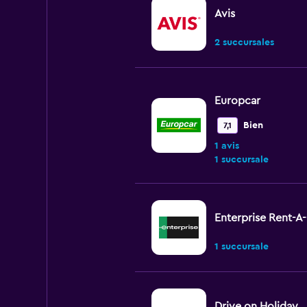
Avis
2 succursales
Europcar
Bien
7,1
1 avis
1 succursale
Enterprise Rent-A
1 succursale
Drive on Holiday