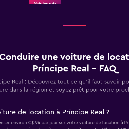
Voir les prix
Voir les prix
Conduire une voiture de locat
Príncipe Real - FAQ
Voir les prix
cipe Real : Découvrez tout ce qu’il faut savoir p
ure dans la région et soyez prêt pour votre pro
ture de location à Príncipe Real ?
Voir les prix
er environ C$ 94 par jour sur votre voiture de location à Prí