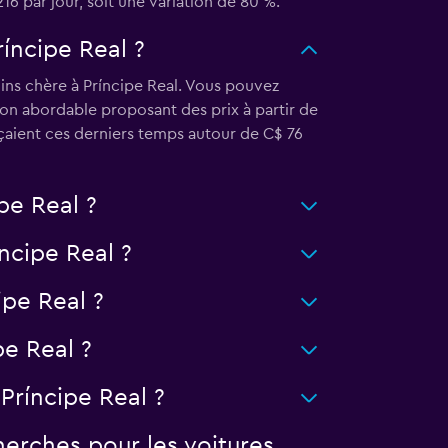
16 par jour, soit une variation de 80 %.
ríncipe Real ?
ins chère à Príncipe Real. Vous pouvez
ion abordable proposant des prix à partir de
nçaient ces derniers temps autour de C$ 76
pe Real ?
íncipe Real ?
ipe Real ?
pe Real ?
Príncipe Real ?
erches pour les voitures