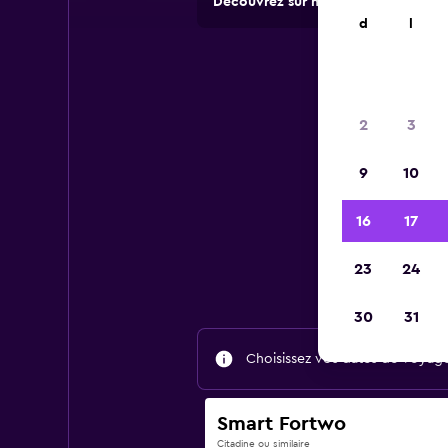
Découvrez sur momondo des offres 
d
l
2
3
9
10
16
17
Tr
23
24
30
31
Choisissez vos dates de voyage 
Smart Fortwo
Citadine ou similaire