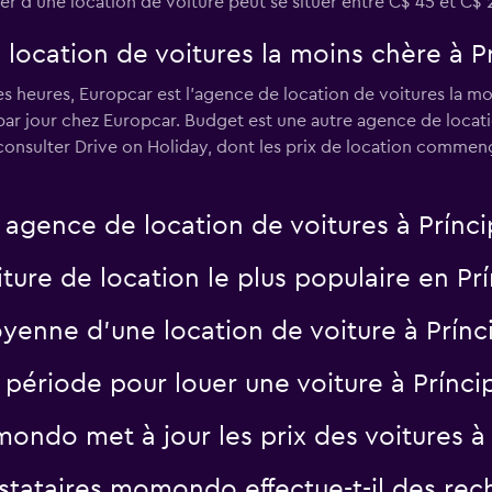
lier d'une location de voiture peut se situer entre C$ 45 et C$ 2
 location de voitures la moins chère à P
Voir les prix
s heures, Europcar est l’agence de location de voitures la mo
 par jour chez Europcar. Budget est une autre agence de locat
 consulter Drive on Holiday, dont les prix de location comme
e agence de location de voitures à Prínci
ture de location le plus populaire en Pr
yenne d’une location de voiture à Prínc
e période pour louer une voiture à Prínci
ndo met à jour les prix des voitures à 
tataires momondo effectue-t-il des rech