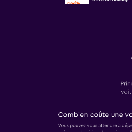
1 succursale
Budget
1 succursale
Free2Move
Prín
2 succursales
voit
Combien coûte une voi
Guerin
Vous pouvez vous attendre à dépens
1 succursale