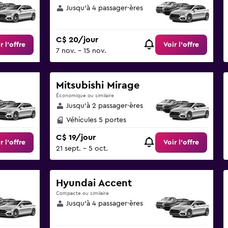
Jusqu’à 4 passager·ères
C$ 20/jour
r l’offre
Voir l’offre
7 nov. - 15 nov.
Mitsubishi Mirage
Économique ou similaire
Jusqu’à 2 passager·ères
Véhicules 5 portes
C$ 19/jour
r l’offre
Voir l’offre
21 sept. - 5 oct.
Hyundai Accent
Compacte ou similaire
Jusqu’à 4 passager·ères