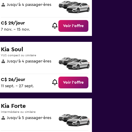
Jusqu’à 4 passager·ères
C$ 29/jour
Voir l’offre
7 nov. - 15 nov.
Kia Soul
VUS compact ou similaire
Jusqu’à 4 passager·ères
C$ 26/jour
Voir l’offre
11 sept. - 27 sept.
Kia Forte
Intermédiaire ou similaire
Jusqu’à 5 passager·ères