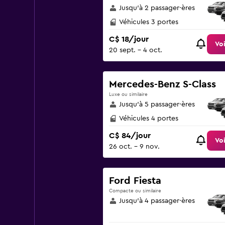
Jusqu’à 2 passager·ères
Véhicules 3 portes
C$ 18/jour
Voi
20 sept. - 4 oct.
Mercedes-Benz S-Class
Luxe ou similaire
Jusqu’à 5 passager·ères
Véhicules 4 portes
C$ 84/jour
Voi
26 oct. - 9 nov.
Ford Fiesta
Compacte ou similaire
Jusqu’à 4 passager·ères