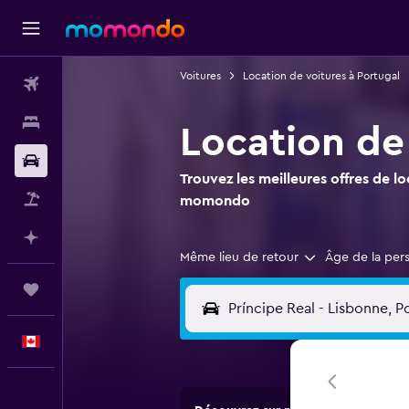
Voitures
Location de voitures à Portugal
Vols
Hébergements
Location de 
Voitures
Trouvez les meilleures offres de l
Vol+Hôtel
momondo
Planifier avec l’IA
Même lieu de retour
Âge de la per
Trips
Français