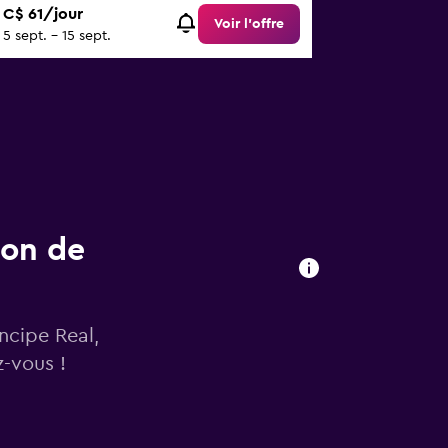
C$ 61/jour
Voir l’offre
5 sept. - 15 sept.
ion de
ncipe Real,
-vous !