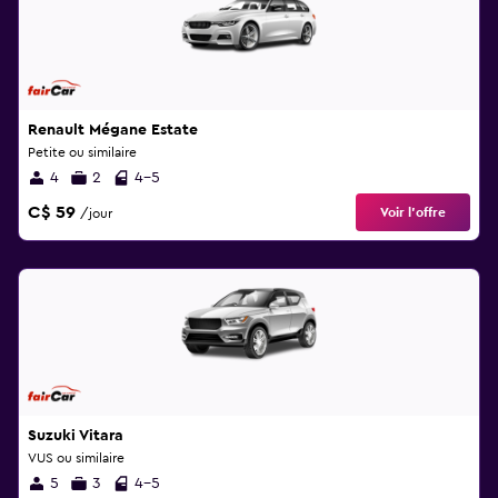
Renault Mégane Estate
Petite ou similaire
4
2
4-5
C$ 59
Voir l’offre
/jour
Suzuki Vitara
VUS ou similaire
5
3
4-5