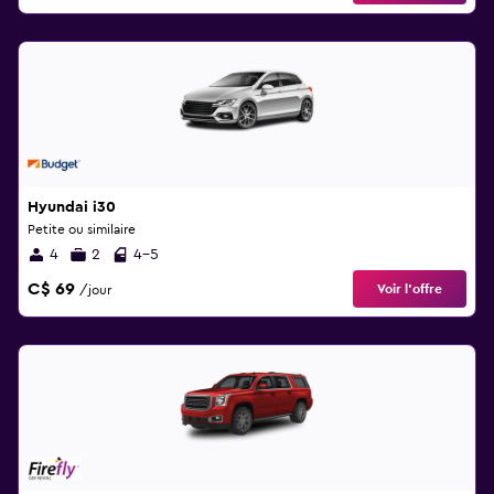
Hyundai i30
Petite ou similaire
4
2
4-5
C$ 69
Voir l’offre
/jour