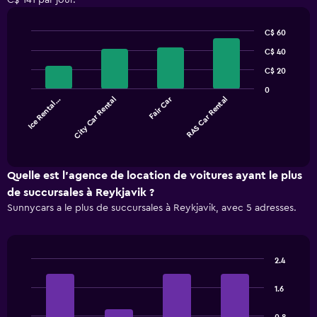
C$ 141 par jour.
C$ 60
Bar
Chart
C$ 40
graphic.
chart
with
C$ 20
4
bars.
0
Fair Car
Ice Rental…
City Car Rental
RAS Car Rental
The
chart
End
of
has
interactive
1
chart
X
Quelle est l’agence de location de voitures ayant le plus
axis
de succursales à Reykjavik ?
displaying
Sunnycars a le plus de succursales à Reykjavik, avec 5 adresses.
categories.
Range:
4
categories.
2.4
The
Bar
Chart
chart
graphic.
chart
1.6
has
with
1
4