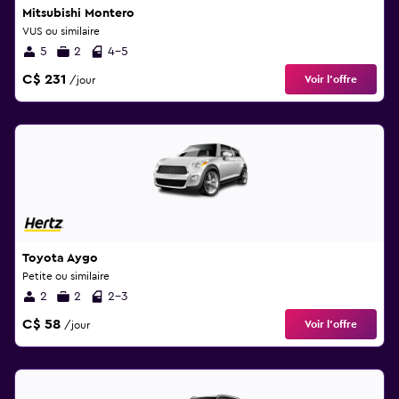
Mitsubishi Montero
VUS ou similaire
5
2
4-5
C$ 231
Voir l’offre
/jour
Toyota Aygo
Petite ou similaire
2
2
2-3
C$ 58
Voir l’offre
/jour