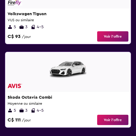
Volkswagen Tiguan
VUS ou similaire
5
3
4-5
C$ 93
Voir l’offre
/jour
Skoda Octavia Combi
Moyenne ou similaire
5
3
4-5
C$ 111
Voir l’offre
/jour