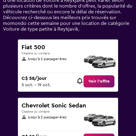
d’une location de voiture à Reykjavik peut varier selon
displaying
plusieurs critères dont le nombre d’offres, la popularité du
values.
véhicule recherché ou encore le délai de réservation.
Range:
Découvrez ci-dessous les meilleurs prix trouvés sur
0
momondo cette semaine pour une location de catégorie
to
Voiture de type petite à Reykjavik.
300.
Fiat 500
Citadine ou similaire
Jusqu’à 2 passager·ères
C$ 58/jour
Voir l’offre
5 oct. - 19 oct.
Chevrolet Sonic Sedan
Citadine ou similaire
Jusqu’à 2 passager·ères