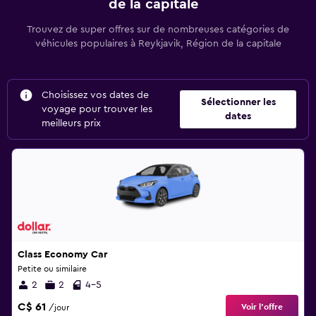
de la capitale
Trouvez de super offres sur de nombreuses catégories de
véhicules populaires à Reykjavik, Région de la capitale
Choisissez vos dates de
Sélectionner les
voyage pour trouver les
dates
meilleurs prix
Class Economy Car
Petite ou similaire
2
2
4-5
C$ 61
Voir l’offre
/jour