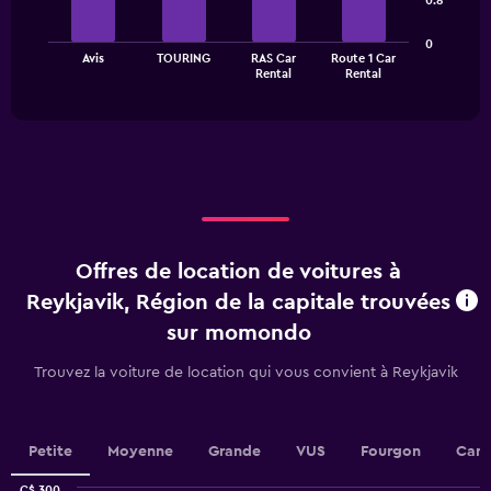
0.8
bars.
Y
axis
The
displaying
0
Avis
TOURING
RAS Car
Route 1 Car
chart
values.
End
Rental
Rental
of
has
Range:
interactive
1
0
chart
X
to
axis
60.
displaying
categories.
Range:
4
categories.
Offres de location de voitures à
The
chart
Reykjavik, Région de la capitale trouvées
has
sur momondo
1
Y
Trouvez la voiture de location qui vous convient à Reykjavik
axis
displaying
values.
Range:
Petite
Moyenne
Grande
VUS
Fourgon
Cami
0
to
C$ 300