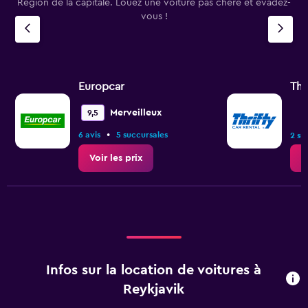
Région de la capitale. Louez une voiture pas chère et évadez-
vous !
Europcar
Thr
Merveilleux
9,5
•
6 avis
5 succursales
2 su
Voir les prix
V
Infos sur la location de voitures à
Reykjavik