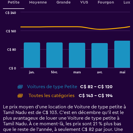
Petite
Moyenne
Grande
VUS
Fourgon
Luxe
C$ 240
Combination
Chart
graphic.
chart
with
C$ 160
2
data
series.
C$ 80
The
chart
has
C$ 0
1
End
jan.
févr.
mars
avr.
mai
of
X
interactive
axis
chart
Voitures de type Petite
C$ 82 - C$ 120
displaying
categories.
Toutes les catégories
C$ 143 - C$ 194
Range:
14
Le prix moyen d’une location de Voiture de type petite à
categories.
Tamil Nadu est de C$ 103. C’est en décembre qu'il est le
The
plus avantageux de louer une Voiture de type petite à
chart
Tamil Nadu. À ce moment-là, les prix sont 21 % plus bas
has
que le reste de l’année, à seulement C$ 82 par jour. Une
1