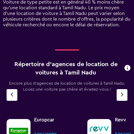
Voiture de type petite est en général 40 % moins chère
Y
qu'une location standard à Tamil Nadu. Le prix moyen
axis
d’une location de voiture à Tamil Nadu peut varier selon
displaying
plusieurs critères dont le nombre d’offres, la popularité du
values.
véhicule recherché ou encore le délai de réservation.
Range:
0
to
240.
Répertoire d’agences de location de
voitures à Tamil Nadu
Encore plus d’agences de location de voitures à Tamil Nadu.
Louez une voiture pas chère et évadez-vous !
Europcar
Revv
2 succursales
2 succursal