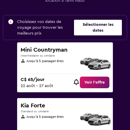
location à Tamil Nadu
Choisissez vos dates de
Sélectionner les
voyage pour trouver les
dates
meilleurs prix
Mini Countryman
Intermédiaire ou similaire
Jusqu’à 5 passager·ères
C$ 65/jour
Voir l’offre
22 août - 27 août
Kia Forte
Standard ou similaire
Jusqu’à 5 passager·ères