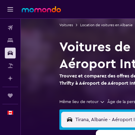
Voitures
Location de voitures en Albanie
Vols
Hébergements
Voitures de 
Voitures
Aéroport Int
Vol+Hôtel
Trouvez et comparez des offres de
Planifier avec l’IA
Thrifty à Aéroport de Aéroport Int
Trips
Même lieu de retour
Âge de la per
Français