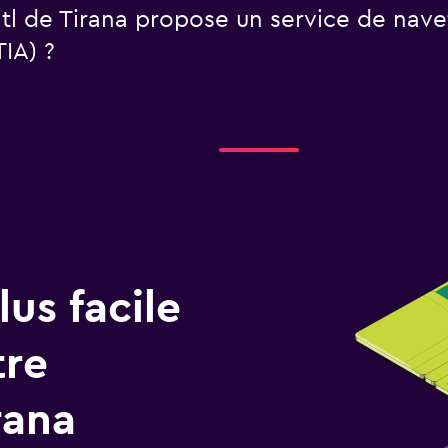
tl de Tirana propose un service de nave
TIA) ?
us facile
tre
rana