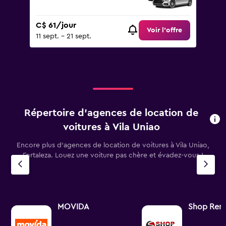
C$ 61/jour
Voir l’offre
11 sept. - 21 sept.
Répertoire d’agences de location de
voitures à Vila Uniao
Encore plus d’agences de location de voitures à Vila Uniao,
Fortaleza. Louez une voiture pas chère et évadez-vous !
MOVIDA
Shop Rent