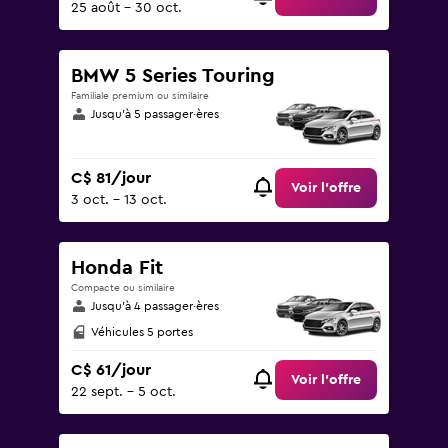
25 août - 30 oct.
BMW 5 Series Touring
Familiale premium ou similaire
Jusqu’à 5 passager·ères
C$ 81/jour
Voir l’offre
3 oct. - 13 oct.
Honda Fit
Compacte ou similaire
Jusqu’à 4 passager·ères
Véhicules 5 portes
C$ 61/jour
Voir l’offre
22 sept. - 5 oct.