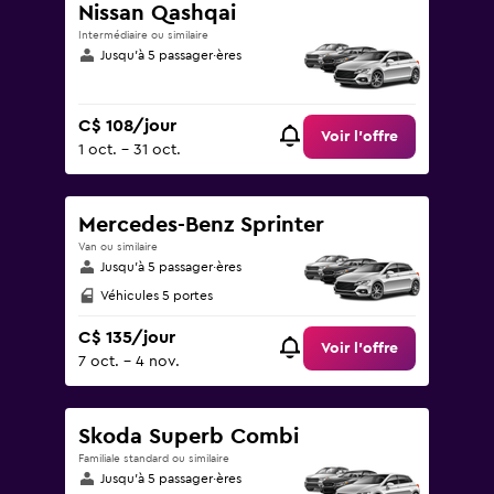
Nissan Qashqai
Intermédiaire ou similaire
Jusqu’à 5 passager·ères
C$ 108/jour
Voir l’offre
1 oct. - 31 oct.
Mercedes-Benz Sprinter
Van ou similaire
Jusqu’à 5 passager·ères
Véhicules 5 portes
C$ 135/jour
Voir l’offre
7 oct. - 4 nov.
Skoda Superb Combi
Familiale standard ou similaire
Jusqu’à 5 passager·ères