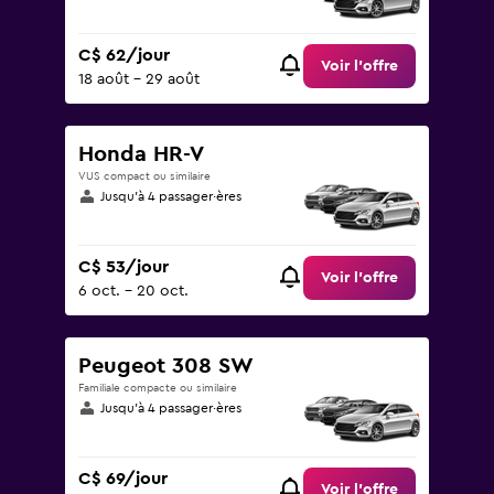
C$ 62/jour
Voir l’offre
18 août - 29 août
Honda HR-V
VUS compact ou similaire
Jusqu’à 4 passager·ères
C$ 53/jour
Voir l’offre
6 oct. - 20 oct.
Peugeot 308 SW
Familiale compacte ou similaire
Jusqu’à 4 passager·ères
C$ 69/jour
Voir l’offre