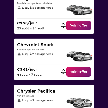
Familiale compacte ou similaire
Jusqu’à 4 passager·ères
C$ 98/jour
Voir l’offre
23 août - 24 août
Chevrolet Spark
Économique ou similaire
Jusqu’à 2 passager·ères
C$ 68/jour
Voir l’offre
4 sept. - 7 sept.
Chrysler Pacifica
Van ou similaire
Jusqu’à 5 passager·ères