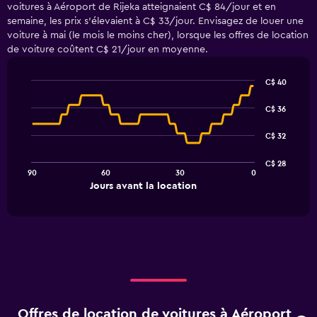
voitures à Aéroport de Rijeka atteignaient C$ 84/jour et en
semaine, les prix s'élevaient à C$ 33/jour. Envisagez de louer une
voiture à mai (le mois le moins cher), lorsque les offres de location
de voiture coûtent C$ 21/jour en moyenne.
C$ 40
Line
Chart
graphic.
chart
C$ 36
with
91
C$ 32
data
points.
C$ 28
90
60
30
0
The
End
Jours avant la location
chart
of
interactive
has
chart
1
X
axis
displaying
Jours
avant
la
Offres de location de voitures à Aéroport
location.