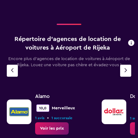
Répertoire d’agences de location de
voitures à Aéroport de Rijeka
Encore plus d’agences de location de voitures à Aéroport de
Rijeka. Louez une voiture pas chère et évadez-vous !
Alamo
Dol
Merveilleux
10,0
•
1 avis
1 succursale
1 su
Voir les prix
V