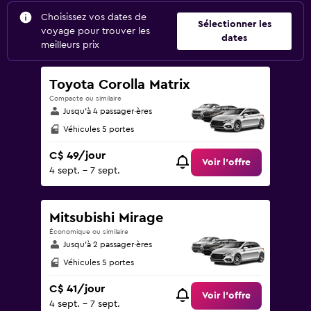
Choisissez vos dates de
Sélectionner les
voyage pour trouver les
dates
meilleurs prix
Toyota Corolla Matrix
Compacte ou similaire
Jusqu’à 4 passager·ères
Véhicules 5 portes
C$ 49/jour
Voir l’offre
4 sept. - 7 sept.
Mitsubishi Mirage
Économique ou similaire
Jusqu’à 2 passager·ères
Véhicules 5 portes
C$ 41/jour
Voir l’offre
4 sept. - 7 sept.