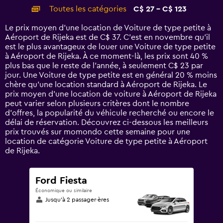
categories.
Toutes les catégories
C$ 27 - C$ 123
Range:
14
Le prix moyen d’une location de Voiture de type petite à
categories.
Aéroport de Rijeka est de C$ 37. C’est en novembre qu'il
The
est le plus avantageux de louer une Voiture de type petite
chart
à Aéroport de Rijeka. À ce moment-là, les prix sont 40 %
has
plus bas que le reste de l’année, à seulement C$ 23 par
1
jour. Une Voiture de type petite est en général 20 % moins
Y
chère qu'une location standard à Aéroport de Rijeka. Le
axis
prix moyen d’une location de voiture à Aéroport de Rijeka
displaying
peut varier selon plusieurs critères dont le nombre
values.
d’offres, la popularité du véhicule recherché ou encore le
Range:
délai de réservation. Découvrez ci-dessous les meilleurs
0
prix trouvés sur momondo cette semaine pour une
to
location de catégorie Voiture de type petite à Aéroport
150.
de Rijeka.
Ford Fiesta
Économique ou similaire
Jusqu’à 2 passager·ères