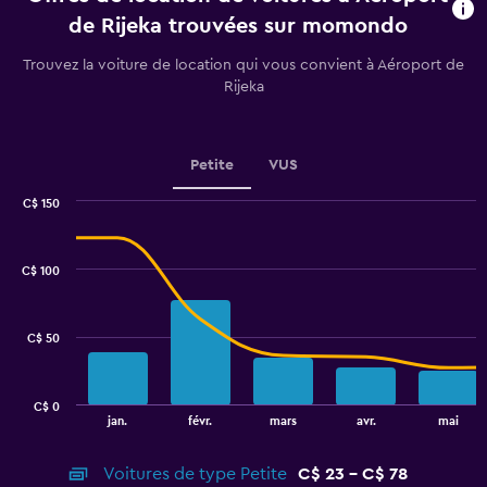
Range:
de Rijeka trouvées sur momondo
91
categories.
Trouvez la voiture de location qui vous convient à Aéroport de
The
Rijeka
chart
has
1
Y
Petite
VUS
axis
displaying
C$ 150
values.
Combination
Chart
graphic.
chart
Range:
with
28
C$ 100
2
to
data
40.
series.
C$ 50
The
chart
has
C$ 0
1
End
jan.
févr.
mars
avr.
mai
of
X
interactive
axis
chart
Voitures de type Petite
C$ 23 - C$ 78
displaying