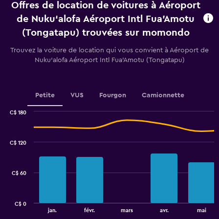
Offres de location de voitures à Aéroport
location.
Range:
de Nuku‘alofa Aéroport Intl Fua'Amotu
91
(Tongatapu) trouvées sur momondo
categories.
The
Trouvez la voiture de location qui vous convient à Aéroport de
chart
Nuku‘alofa Aéroport Intl Fua'Amotu (Tongatapu)
has
1
Y
axis
Petite
VUS
Fourgon
Camionnette
displaying
values.
C$ 180
Range:
Combination
Chart
48
graphic.
chart
to
with
C$ 120
96.
2
data
series.
C$ 60
The
chart
has
C$ 0
1
End
jan.
févr.
mars
avr.
mai
of
X