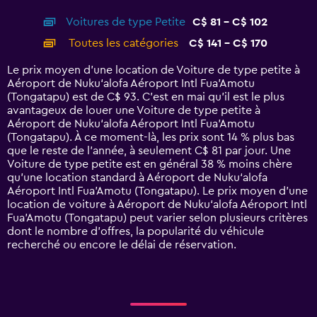
interactive
axis
chart
Voitures de type Petite
C$ 81 - C$ 102
displaying
categories.
Toutes les catégories
C$ 141 - C$ 170
Range:
14
Le prix moyen d’une location de Voiture de type petite à
categories.
Aéroport de Nuku‘alofa Aéroport Intl Fua'Amotu
The
(Tongatapu) est de C$ 93. C’est en mai qu'il est le plus
chart
avantageux de louer une Voiture de type petite à
has
Aéroport de Nuku‘alofa Aéroport Intl Fua'Amotu
1
(Tongatapu). À ce moment-là, les prix sont 14 % plus bas
Y
que le reste de l’année, à seulement C$ 81 par jour. Une
axis
Voiture de type petite est en général 38 % moins chère
displaying
qu'une location standard à Aéroport de Nuku‘alofa
values.
Aéroport Intl Fua'Amotu (Tongatapu). Le prix moyen d’une
Range:
location de voiture à Aéroport de Nuku‘alofa Aéroport Intl
0
Fua'Amotu (Tongatapu) peut varier selon plusieurs critères
to
dont le nombre d’offres, la popularité du véhicule
180.
recherché ou encore le délai de réservation.