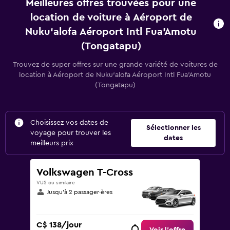
Meilleures offres trouvées pour une
location de voiture à Aéroport de
Nuku‘alofa Aéroport Intl Fua'Amotu
(Tongatapu)
Trouvez de super offres sur une grande variété de voitures de
location à Aéroport de Nuku‘alofa Aéroport Intl Fua'Amotu
(Tongatapu)
Choisissez vos dates de
Sélectionner les
voyage pour trouver les
dates
meilleurs prix
Volkswagen T-Cross
VUS ou similaire
Jusqu’à 2 passager·ères
C$ 138/jour