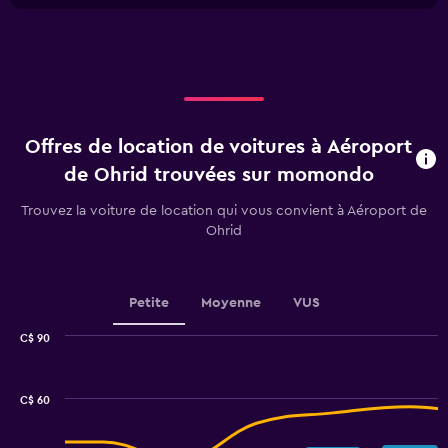
1
X
axis
displaying
Jours
avant
la
Offres de location de voitures à Aéroport
location.
Range:
de Ohrid trouvées sur momondo
91
categories.
Trouvez la voiture de location qui vous convient à Aéroport de
The
Ohrid
chart
has
1
Y
Petite
Moyenne
VUS
axis
displaying
C$ 90
values.
Combination
Chart
graphic.
chart
Range:
with
30
C$ 60
2
to
data
60.
series.