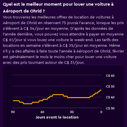
Quel est le meilleur moment pour louer une voiture à
Aéroport de Ohrid ?
Vous trouverez les meilleures offres de location de voitures à
Aéroport de Ohrid en réservant 75 joursà l'avance, lorsque les prix
s'élèvent à C$ 34/jour en moyenne. D'après les données de
l'année dernière, vous pouvez vous attendre à payer en moyenne
C$ 61/jour si vous louez une voiture le week-end. Les tarifs des
locations en semaine s'élèvent à C$ 35/jour en moyenne. Même
s'il y a des affaires à faire toute l'année à Aéroport de Ohrid, février
est généralement le mois le moins cher pour louer une voiture
avec des prix tournant autour de C$ 31/jour.
C$ 60
Line
Chart
graphic.
chart
C$ 50
with
91
C$ 40
data
points.
C$ 30
90
60
30
0
The
End
Jours avant la location
chart
of
interactive
has
chart