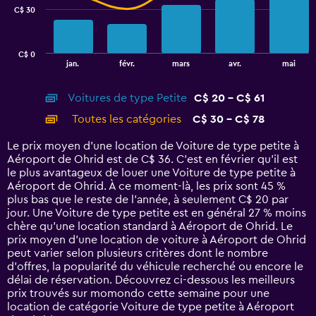
C$ 30
The
chart
has
C$ 0
1
End
jan.
févr.
mars
avr.
mai
of
X
interactive
axis
chart
Voitures de type Petite
C$ 20 - C$ 61
displaying
categories.
Toutes les catégories
C$ 30 - C$ 78
Range:
14
Le prix moyen d’une location de Voiture de type petite à
categories.
Aéroport de Ohrid est de C$ 36. C’est en février qu'il est
The
le plus avantageux de louer une Voiture de type petite à
chart
Aéroport de Ohrid. À ce moment-là, les prix sont 45 %
has
plus bas que le reste de l’année, à seulement C$ 20 par
1
jour. Une Voiture de type petite est en général 27 % moins
Y
chère qu'une location standard à Aéroport de Ohrid. Le
axis
prix moyen d’une location de voiture à Aéroport de Ohrid
displaying
peut varier selon plusieurs critères dont le nombre
values.
d’offres, la popularité du véhicule recherché ou encore le
Range:
délai de réservation. Découvrez ci-dessous les meilleurs
0
prix trouvés sur momondo cette semaine pour une
to
location de catégorie Voiture de type petite à Aéroport
90.