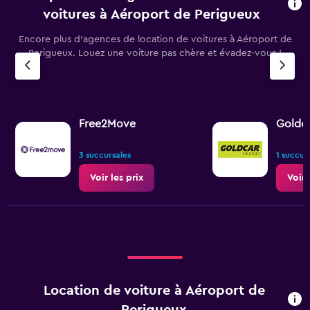
voitures à Aéroport de Perigueux
Encore plus d’agences de location de voitures à Aéroport de
Perigueux. Louez une voiture pas chère et évadez-vous !
Free2Move
Goldca
3 succursales
1 succur
Voir les prix
Voir 
Location de voiture à Aéroport de