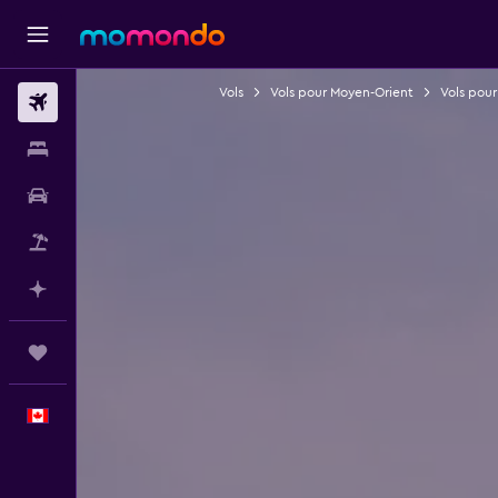
Vols
Vols pour Moyen-Orient
Vols pour
Vols
Hébergements
Voitures
Vol+Hôtel
Planifier avec l’IA
Trips
Français