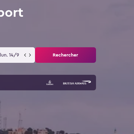
port
lun. 14/9
Rechercher