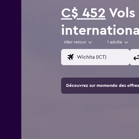
C$ 452
Vols 
internationa
Aller-retour
1 adulte
Découvrez sur momondo des offres 