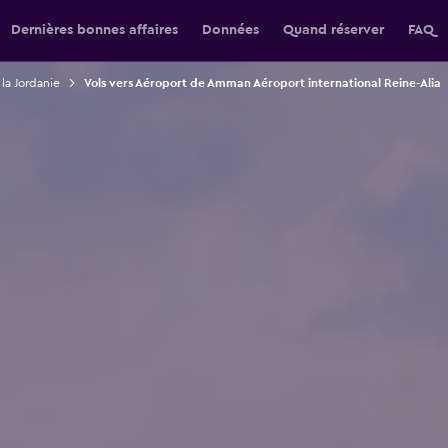
Dernières bonnes affaires
Données
Quand réserver
FAQ
 la Jordanie
Vols vers Aéroport de Amman Aéroport international Reine-Alia