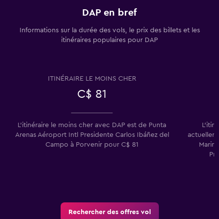
DAP en bref
Informations sur la durée des vols, le prix des billets et les
itinéraires populaires pour DAP
ITINÉRAIRE LE MOINS CHER
C$ 81
L'itinéraire le moins cher avec DAP est de Punta
L'iti
Arenas Aéroport Intl Presidente Carlos Ibáñez del
actuellem
Campo à Porvenir pour C$ 81
Marina
Pr
Rechercher des offres vol