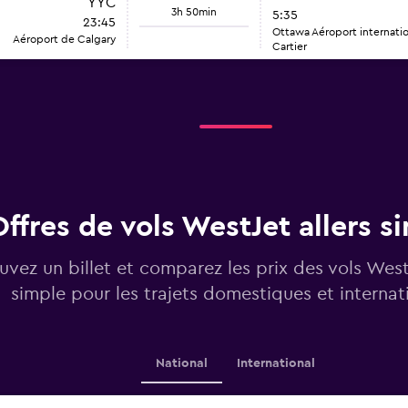
YYC
3h 50min
5:35
23:45
Ottawa Aéroport internati
Aéroport de Calgary
Cartier
Offres de vols WestJet allers s
uvez un billet et comparez les prix des vols West
simple pour les trajets domestiques et interna
National
International