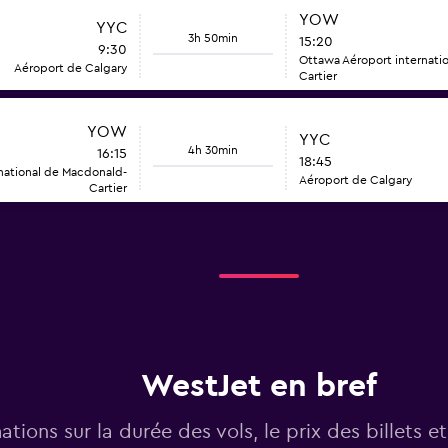
YOW
YYC
3h 50min
15:20
9:30
Ottawa Aéroport internati
Aéroport de Calgary
Cartier
YOW
YYC
4h 30min
16:15
18:45
national de Macdonald-
Aéroport de Calgary
Cartier
WestJet en bref
ations sur la durée des vols, le prix des billets et 