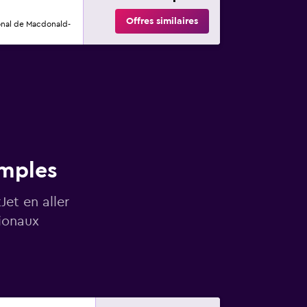
Offres similaires
onal de Macdonald-
imples
Jet en aller
tionaux