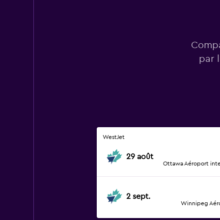
Compar
par 
WestJet
29 août
Ottawa Aéroport int
2 sept.
Winnipeg Aéro