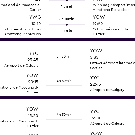
ernational de Macdonald-
Winnipeg Aéroport intern
1 arrêt
Cartier
Armstrong Richardson
YWG
YOW
8h 10min
10:10
19:20
port international James
Ottawa Aéroport interna
1 arrêt
Armstrong Richardson
Cartier
YOW
YYC
3h 50min
5:35
23:45
Ottawa Aéroport internati
Aéroport de Calgary
Cartier
YOW
YYC
4h 30min
20:15
22:45
national de Macdonald-
Aéroport de Calgary
Cartier
YOW
YYC
4h 30min
13:20
15:50
national de Macdonald-
Aéroport de Calgary
Cartier
YOW