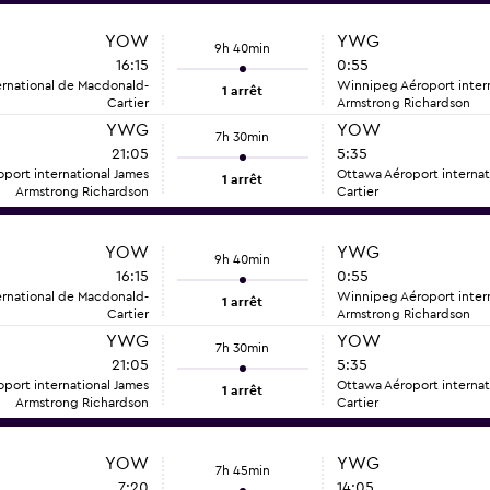
YOW
YWG
9h 40min
16:15
0:55
ernational de Macdonald-
Winnipeg Aéroport intern
1 arrêt
Cartier
Armstrong Richardson
YWG
YOW
7h 30min
21:05
5:35
port international James
Ottawa Aéroport interna
1 arrêt
Armstrong Richardson
Cartier
YOW
YWG
9h 40min
16:15
0:55
ernational de Macdonald-
Winnipeg Aéroport intern
1 arrêt
Cartier
Armstrong Richardson
YWG
YOW
7h 30min
21:05
5:35
port international James
Ottawa Aéroport interna
1 arrêt
Armstrong Richardson
Cartier
YOW
YWG
7h 45min
7:20
14:05