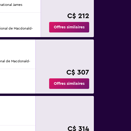
ational James
C$ 212
Offres similaires
tional de Macdonald-
onal de Macdonald-
C$ 307
Offres similaires
C$ 314