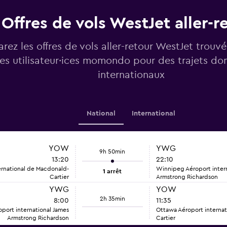
Offres de vols WestJet aller-r
ez les offres de vols aller-retour WestJet trou
les utilisateur·ices momondo pour des trajets do
internationaux
National
International
YOW
YWG
9h 50min
13:20
22:10
ernational de Macdonald-
Winnipeg Aéroport intern
1 arrêt
Cartier
Armstrong Richardson
YWG
YOW
2h 35min
8:00
11:35
port international James
Ottawa Aéroport interna
Armstrong Richardson
Cartier