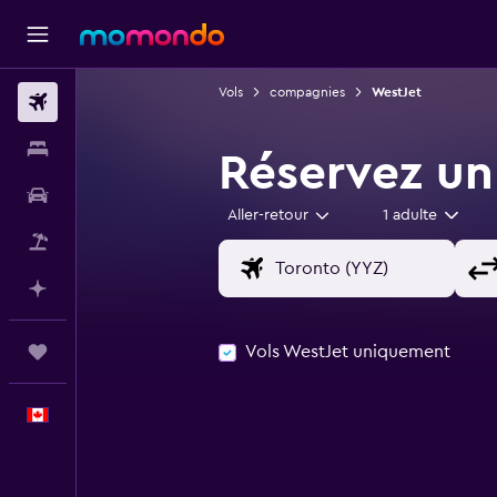
Vols
compagnies
WestJet
Vols
Hébergements
Réservez un
Voitures
Aller-retour
1 adulte
Vol+Hôtel
Planifier avec l’IA
Vols WestJet uniquement
Trips
Français