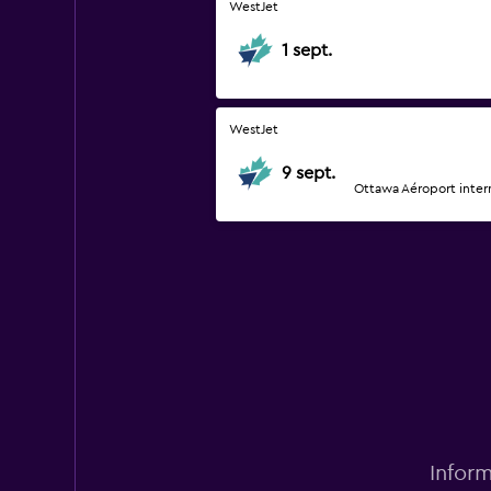
WestJet
1 sept.
WestJet
9 sept.
Ottawa Aéroport inter
Inform