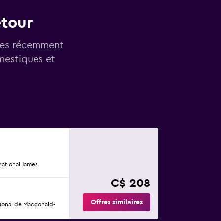
etour
vées récemment
mestiques et
ational James
C$ 208
Offres similaires
tional de Macdonald-