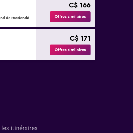
C$ 166
Offres similaires
onal de Macdonald-
C$ 171
Offres similaires
les itinéraires