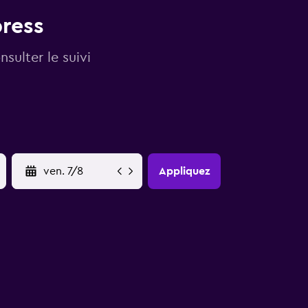
press
sulter le suivi
YYYY-MM-DD
Appliquez