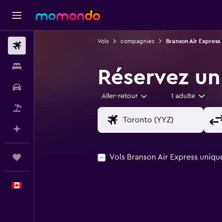
Vols
compagnies
Branson Air Express
Vols
Hébergements
Réservez un
Voitures
Aller-retour
1 adulte
Vol+Hôtel
Planifier avec l’IA
Vols Branson Air Express uniq
Trips
Français