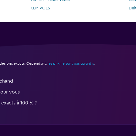
KLM VOLS
Del
des prix exacts. Cependant,
les prix ne sont pas garantis
.
rchand
pour vous
s exacts à 100 % ?