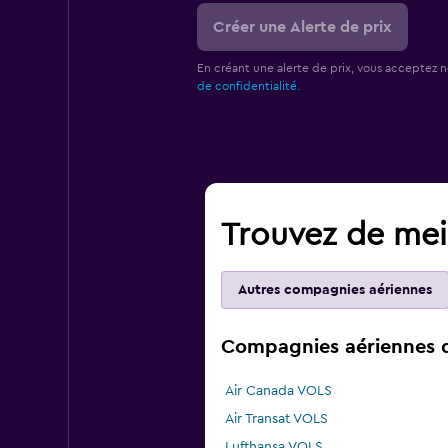
Créer une Alerte de prix
En créant une alerte de prix, vous acceptez 
de confidentialité.
Trouvez de meil
Autres compagnies aériennes
Compagnies aériennes qu
Air Canada VOLS
Air Transat VOLS
Lufthansa VOLS