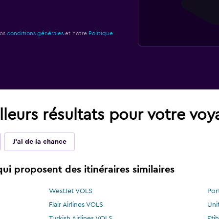
nos
conditions générales
et notre
Politique
leurs résultats pour votre vo
J'ai de la chance
i proposent des itinéraires similaires
WestJet VOLS
Por
Flair Airlines VOLS
Uni
Turkish Airlines VOLS
Eti