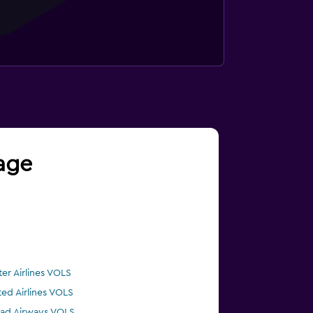
yage
ter Airlines VOLS
ted Airlines VOLS
had Airways VOLS