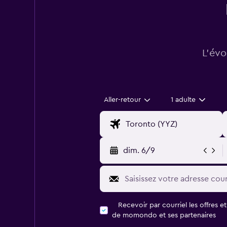
L’évo
Aller-retour
1 adulte
dim. 6/9
Recevoir par courriel les offres e
de momondo et ses partenaires