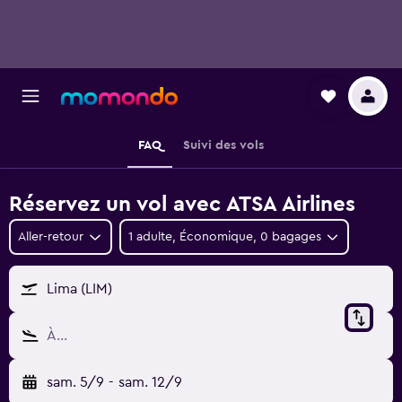
FAQ
Suivi des vols
Réservez un vol avec ATSA Airlines
Aller-retour
1 adulte, Économique, 0 bagages
Lima (LIM)
À…
sam. 5/9
-
sam. 12/9