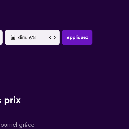
YYYY-MM-DD
Appliquez
 prix
courriel grâce