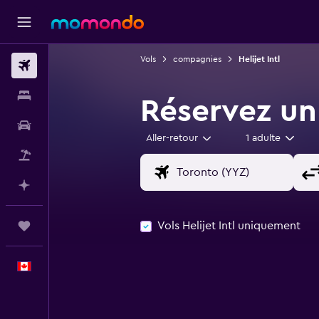
Vols
compagnies
Helijet Intl
Vols
Hébergements
Réservez un 
Voitures
Aller-retour
1 adulte
Vol+Hôtel
Planifier avec l’IA
Vols Helijet Intl uniquement
Trips
Français