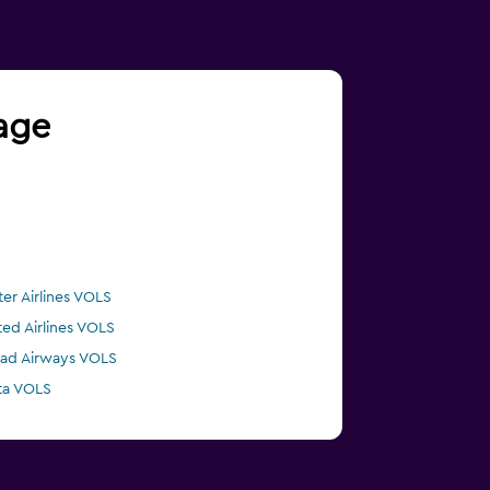
yage
ter Airlines VOLS
ted Airlines VOLS
had Airways VOLS
ta VOLS