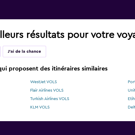
leurs résultats pour votre vo
J'ai de la chance
i proposent des itinéraires similaires
WestJet VOLS
Por
Flair Airlines VOLS
Uni
Turkish Airlines VOLS
Eti
KLM VOLS
Del