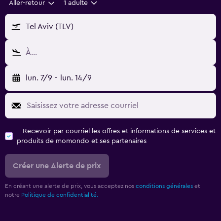
Aller-retour
1 adulte
Tel Aviv (TLV)
À…
lun. 7/9
-
lun. 14/9
Recevoir par courriel les offres et informations de services et
produits de momondo et ses partenaires
Créer une Alerte de prix
En créant une alerte de prix, vous acceptez nos
conditions générales
et
notre
Politique de confidentialité.