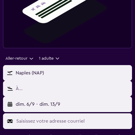
Aller-retour
1 adulte
Naples (NAP)
À…
dim. 6/9
-
dim. 13/9