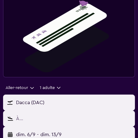
Aller-retour
1 adulte
Dacca (DAC)
À…
dim. 6/9
-
dim. 13/9