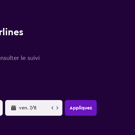
rlines
sulter le suivi
YYYY-MM-DD
Appliquez