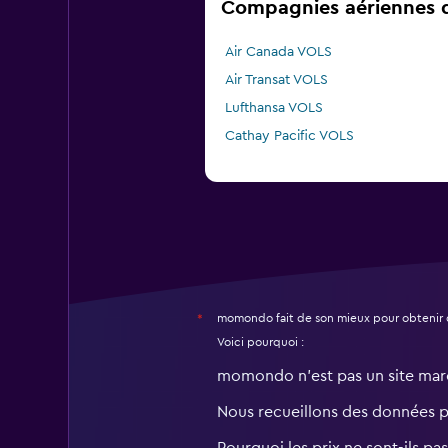
Compagnies aériennes qu
Air Canada VOLS
Air Transat VOLS
Lufthansa VOLS
Cathay Pacific VOLS
momondo fait de son mieux pour obtenir 
*
Voici pourquoi :
momondo n'est pas un site ma
Nous recueillons des données 
Pourquoi les prix ne sont-ils pa