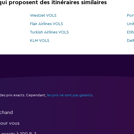
i proposent des itinéraires similaires
WestJet VOLS
Por
Flair Airlines VOLS
Uni
Turkish Airlines VOLS
Eti
KLM VOLS
Del
des prix exacts. Cependant,
les prix ne sont pas garantis
.
rchand
pour vous
s exacts à 100 % ?