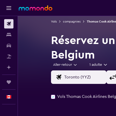
Vols
compagnies
Thomas Cook Airlin
Vols
Hébergements
Réservez un
Voitures
Belgium
Vol+Hôtel
Aller-retour
1 adulte
Planifier avec l’IA
Trips
Vols Thomas Cook Airlines Be
Français