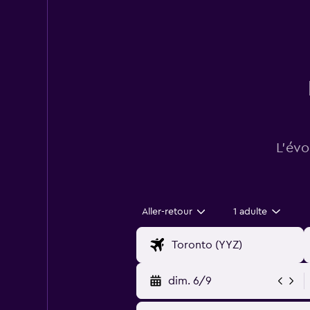
L’évo
Aller-retour
1 adulte
dim. 6/9